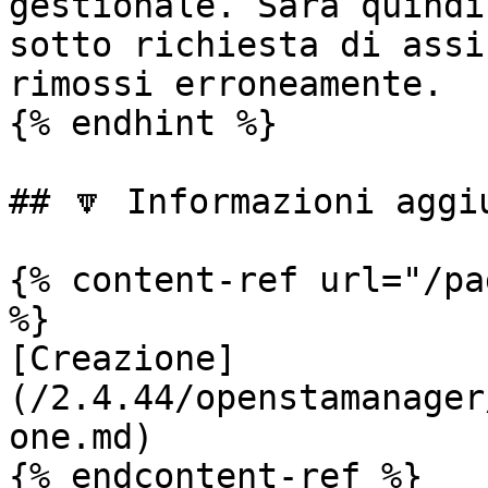
gestionale. Sarà quindi
sotto richiesta di assi
rimossi erroneamente.

{% endhint %}

## 🔽 Informazioni aggiu
{% content-ref url="/pa
%}

[Creazione]
(/2.4.44/openstamanager
one.md)

{% endcontent-ref %}
