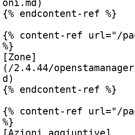
oni.md)

{% endcontent-ref %}

{% content-ref url="/pa
%}

[Zone]
(/2.4.44/openstamanager
d)

{% endcontent-ref %}

{% content-ref url="/pa
%}

[Azioni aggiuntive]