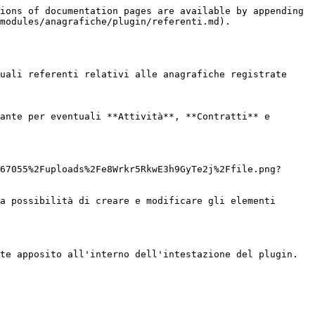
ions of documentation pages are available by appending 
modules/anagrafiche/plugin/referenti.md).

uali referenti relativi alle anagrafiche registrate 
ante per eventuali **Attività**, **Contratti** e 
67055%2Fuploads%2Fe8Wrkr5RkwE3h9GyTe2j%2Ffile.png?
a possibilità di creare e modificare gli elementi 
te apposito all'interno dell'intestazione del plugin.
