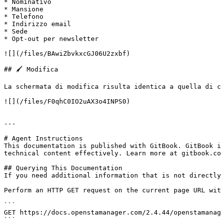
* Nominativo

* Mansione

* Telefono

* Indirizzo email

* Sede

* Opt-out per newsletter

![](/files/BAwiZbvkxcGJ06U2zxbf)

## 🖌️ Modifica

La schermata di modifica risulta identica a quella di c
![](/files/F0qhC0IO2uAX3o4INPS0)

---

# Agent Instructions

This documentation is published with GitBook. GitBook i
technical content effectively. Learn more at gitbook.co
## Querying This Documentation

If you need additional information that is not directly
Perform an HTTP GET request on the current page URL wit
```

GET https://docs.openstamanager.com/2.4.44/openstamanag
```
