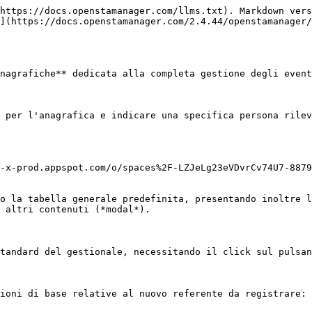
https://docs.openstamanager.com/llms.txt). Markdown vers
](https://docs.openstamanager.com/2.4.44/openstamanager/
nagrafiche** dedicata alla completa gestione degli event
 per l'anagrafica e indicare una specifica persona rilev
-x-prod.appspot.com/o/spaces%2F-LZJeLg23eVDvrCv74U7-8879
o la tabella generale predefinita, presentando inoltre l
 altri contenuti (*modal*).

tandard del gestionale, necessitando il click sul pulsan
ioni di base relative al nuovo referente da registrare:
