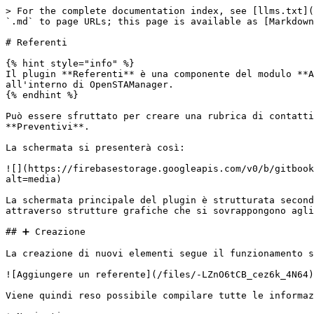
> For the complete documentation index, see [llms.txt](
`.md` to page URLs; this page is available as [Markdown
# Referenti

{% hint style="info" %}

Il plugin **Referenti** è una componente del modulo **A
all'interno di OpenSTAManager.

{% endhint %}

Può essere sfruttato per creare una rubrica di contatti
**Preventivi**.

La schermata si presenterà così:

![](https://firebasestorage.googleapis.com/v0/b/gitbook
alt=media)

La schermata principale del plugin è strutturata second
attraverso strutture grafiche che si sovrappongono agli
## ➕ Creazione

La creazione di nuovi elementi segue il funzionamento s
![Aggiungere un referente](/files/-LZnO6tCB_cez6k_4N64)

Viene quindi reso possibile compilare tutte le informaz