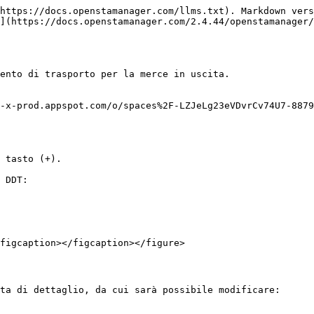
https://docs.openstamanager.com/llms.txt). Markdown vers
](https://docs.openstamanager.com/2.4.44/openstamanager/
ento di trasporto per la merce in uscita.

-x-prod.appspot.com/o/spaces%2F-LZJeLg23eVDvrCv74U7-8879
 tasto (+).

 DDT:

figcaption></figcaption></figure>

ta di dettaglio, da cui sarà possibile modificare:
