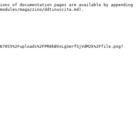
ions of documentation pages are available by appending 
modules/magazzino/ddtinuscita.md).

67055%2Fuploads%2FPR8kBVxLgSmrfSjVdM2k%2Ffile.png?