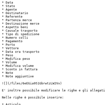
* Data

* Stato

* Agente

* Destinatario

* Referente

* Partenza merce

* Destinazione merce

* Aspetto beni

* Causale trasporto

* Tipo di spedizione

* Numero colli

* Pagamento

* Porto

* Vettore

* Data ora trasporto

* Peso

* Modifica peso

* Volume

* Modifica volume

* Sconto in fattura

* Note

* Note aggiuntive

![](/files/6eEGia951GbrwtzLW2Vx)

E' inoltre possibile modificare le righe e gli allegati
Nelle righe è possibile inserire:

* Articolo
