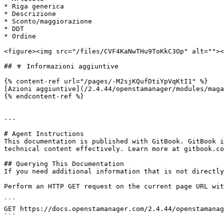
* Riga generica

* Descrizione

* Sconto/maggiorazione

* DDT

* Ordine

<figure><img src="/files/CVF4KaNwTHu9ToKkC3Op" alt=""><
## 🔽 Informazioni aggiuntive

{% content-ref url="/pages/-M2sjKQufDtiYpVqKtI1" %}

[Azioni aggiuntive](/2.4.44/openstamanager/modules/maga
{% endcontent-ref %}

---

# Agent Instructions

This documentation is published with GitBook. GitBook i
technical content effectively. Learn more at gitbook.co
## Querying This Documentation

If you need additional information that is not directly
Perform an HTTP GET request on the current page URL wit
```

GET https://docs.openstamanager.com/2.4.44/openstamanag
```
