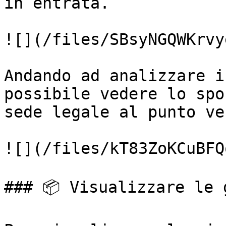
in entrata.

![](/files/SBsyNGQWKrvy
Andando ad analizzare i
possibile vedere lo spo
sede legale al punto ve
![](/files/kT83ZoKCuBFQ
### 📦 Visualizzare le 