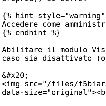
{% hint style="warning" 
Accedere come amministr
{% endhint %}

Abilitare il modulo Vis
caso sia disattivato (o
&#x20;                                                                 
<img src="/files/f5biar
data-size="original"><br