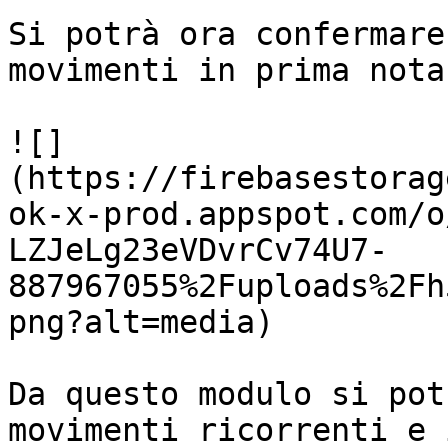
Si potrà ora confermare
movimenti in prima nota
![]
(https://firebasestorag
ok-x-prod.appspot.com/o
LZJeLg23eVDvrCv74U7-
887967055%2Fuploads%2Fh
png?alt=media)

Da questo modulo si pot
movimenti ricorrenti e 