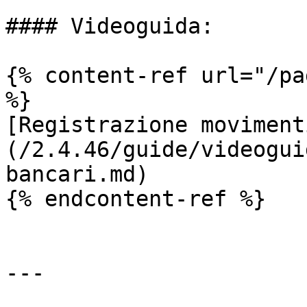
#### Videoguida:

{% content-ref url="/pa
%}

[Registrazione moviment
(/2.4.46/guide/videogui
bancari.md)

{% endcontent-ref %}

---
