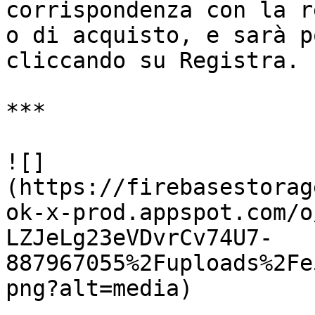
corrispondenza con la r
o di acquisto, e sarà p
cliccando su Registra.

***

![]
(https://firebasestorag
ok-x-prod.appspot.com/o
LZJeLg23eVDvrCv74U7-
887967055%2Fuploads%2Fe
png?alt=media)
