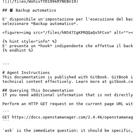
![](/files/WohivfYD109kRYNEBn19)

## 📙 Backup automatico

E' disponibile un'impostazione per l'esecuzione del bac
selezionare *Backup automatico*.

<figure><img src="/files/hN547IgKPRQQaQv5FCvo" alt=""><
{% hint style="info" %}

E' presente un *hook* indipendente che effettua il back
{% endhint %}

---

# Agent Instructions

This documentation is published with GitBook. GitBook i
technical content effectively. Learn more at gitbook.co
## Querying This Documentation

If you need additional information that is not directly
Perform an HTTP GET request on the current page URL wit
```

GET https://docs.openstamanager.com/2.4.46/openstamanag
```

`ask` is the immediate question: it should be specific,