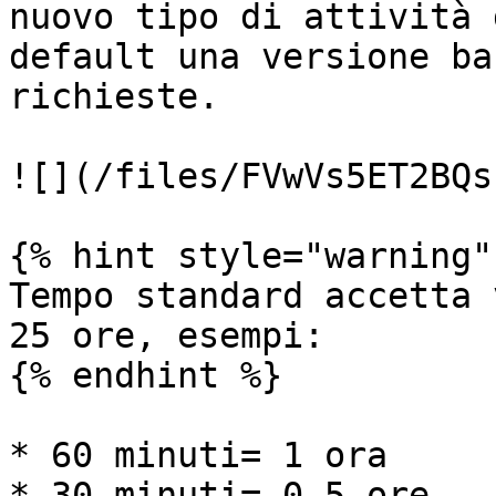
nuovo tipo di attività 
default una versione ba
richieste.

![](/files/FVwVs5ET2BQs
{% hint style="warning" 
Tempo standard accetta 
25 ore, esempi:

{% endhint %}

* 60 minuti= 1 ora

* 30 minuti= 0,5 ore
