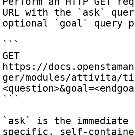
Perform an HTTP GET req
URL with the `ask` quer
optional `goal` query p
```

GET 
https://docs.openstaman
ger/modules/attivita/ti
<question>&goal=<endgoal
```

`ask` is the immediate 
specific, self-containe