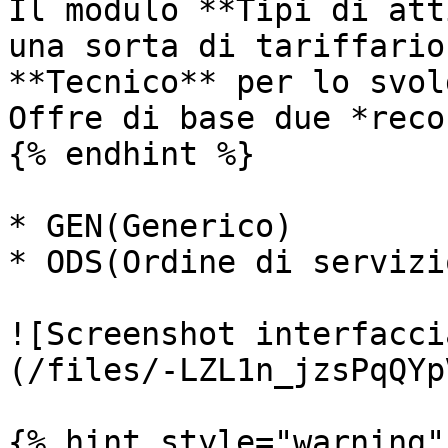
Il modulo **Tipi di att
una sorta di tariffario
**Tecnico** per lo svol
Offre di base due *recor
{% endhint %}

* GEN(Generico)

* ODS(Ordine di servizio
![Screenshot interfacci
(/files/-LZL1n_jzsPqQYp
{% hint style="warning" 