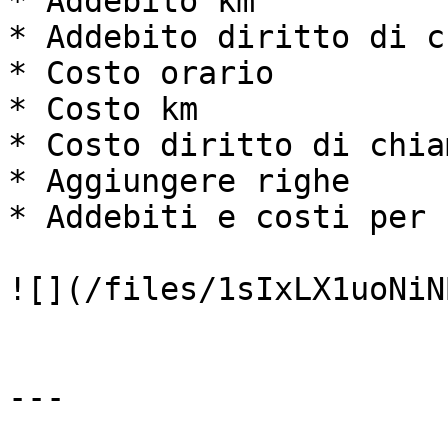
* Addebito km

* Addebito diritto di c
* Costo orario

* Costo km

* Costo diritto di chiam
* Aggiungere righe

* Addebiti e costi per 
![](/files/1sIxLX1uoNiN
---
