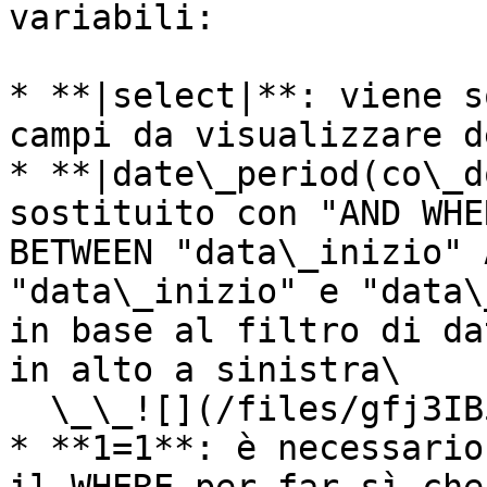
variabili:

* **|select|**: viene s
campi da visualizzare d
* **|date\_period(co\_d
sostituito con "AND WHE
BETWEEN "data\_inizio" 
"data\_inizio" e "data\
in base al filtro di da
in alto a sinistra\

  \_\_![](/files/gfj3IB51bDvECSEuG1wt)\\

* **1=1**: è necessario