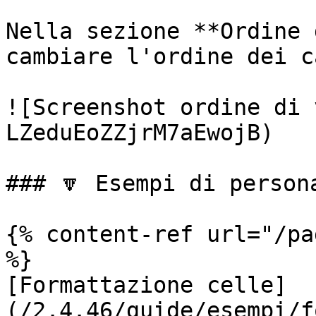
Nella sezione **Ordine 
cambiare l'ordine dei c
![Screenshot ordine di 
LZeduEoZZjrM7aEwojB)

### 🔽 Esempi di person
{% content-ref url="/pa
%}

[Formattazione celle]
(/2.4.46/guide/esempi/f