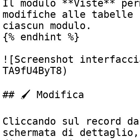
Il modulo **Viste** per
modifiche alle tabelle 
ciascun modulo.

{% endhint %}

![Screenshot interfacci
TA9fU4ByT8)

## 🖌️ Modifica

Cliccando sul record da
schermata di dettaglio,