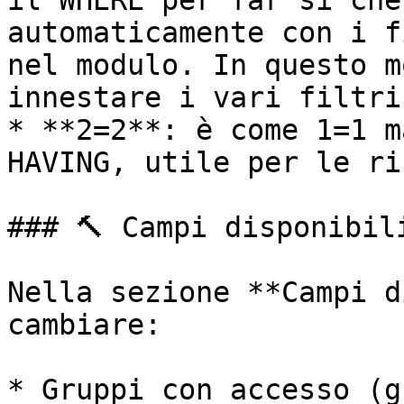
il WHERE per far sì che
automaticamente con i f
nel modulo. In questo m
innestare i vari filtri
* **2=2**: è come 1=1 m
HAVING, utile per le ri
### 🔨 Campi disponibili
Nella sezione **Campi d
cambiare:

* Gruppi con accesso (g