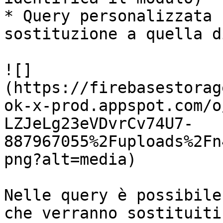
* Query personalizzata 
sostituzione a quella d
![]
(https://firebasestorag
ok-x-prod.appspot.com/o
LZJeLg23eVDvrCv74U7-
887967055%2Fuploads%2Fn
png?alt=media)

Nelle query è possibile
che verranno sostituiti