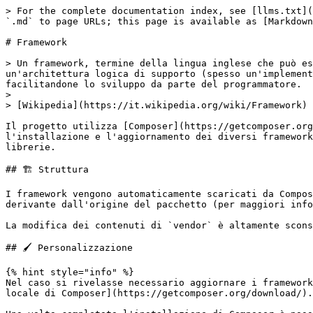
> For the complete documentation index, see [llms.txt](
`.md` to page URLs; this page is available as [Markdown
# Framework

> Un framework, termine della lingua inglese che può es
un'architettura logica di supporto (spesso un'implement
facilitandone lo sviluppo da parte del programmatore.

>

> [Wikipedia](https://it.wikipedia.org/wiki/Framework)

Il progetto utilizza [Composer](https://getcomposer.org
l'installazione e l'aggiornamento dei diversi framework
librerie.

## 🏗️ Struttura

I framework vengono automaticamente scaricati da Compos
derivante dall'origine del pacchetto (per maggiori info
La modifica dei contenuti di `vendor` è altamente scons
## 🖌️ Personalizzazione

{% hint style="info" %}

Nel caso si rivelasse necessario aggiornare i framework
locale di Composer](https://getcomposer.org/download/).
