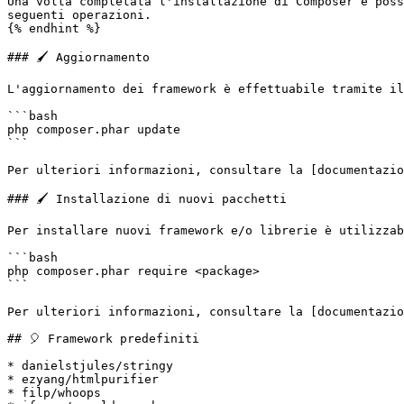
Una volta completata l'installazione di Composer è poss
seguenti operazioni.

{% endhint %}

### 🖌️ Aggiornamento

L'aggiornamento dei framework è effettuabile tramite il
```bash

php composer.phar update

```

Per ulteriori informazioni, consultare la [documentazio
### 🖌️ Installazione di nuovi pacchetti

Per installare nuovi framework e/o librerie è utilizzab
```bash

php composer.phar require <package>

```

Per ulteriori informazioni, consultare la [documentazio
## 🎈 Framework predefiniti

* danielstjules/stringy

* ezyang/htmlpurifier

* filp/whoops
