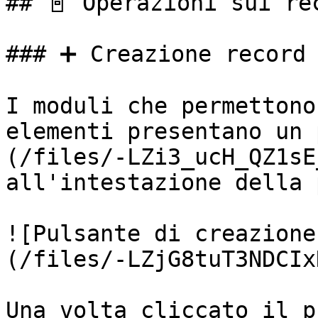
## 📓 Operazioni sui rec
### ➕ Creazione record

I moduli che permettono
elementi presentano un 
(/files/-LZi3_ucH_QZ1sE
all'intestazione della 
![Pulsante di creazione
(/files/-LZjG8tuT3NDCIx
Una volta cliccato il p