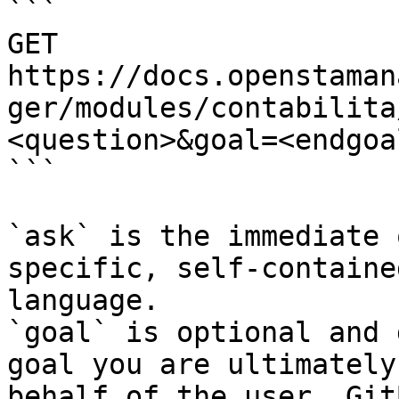
```

GET 
https://docs.openstaman
ger/modules/contabilita
<question>&goal=<endgoal
```

`ask` is the immediate 
specific, self-containe
language.

`goal` is optional and 
goal you are ultimately
behalf of the user. Git