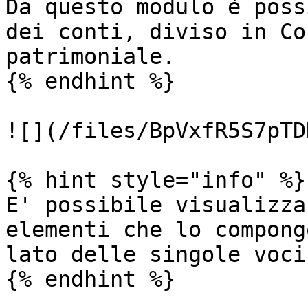
Da questo modulo è poss
dei conti, diviso in Co
patrimoniale.

{% endhint %}

![](/files/BpVxfR5S7pTD
{% hint style="info" %}

E' possibile visualizza
elementi che lo compong
lato delle singole voci.
{% endhint %}
