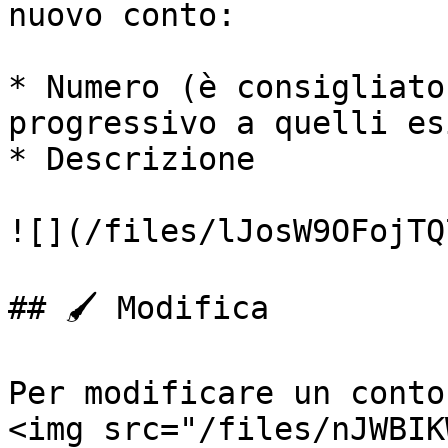
nuovo conto:

* Numero (è consigliato
progressivo a quelli es
* Descrizione

![](/files/lJosW9OFojTQ
## 🖌️ Modifica

Per modificare un conto
<img src="/files/nJWBIK