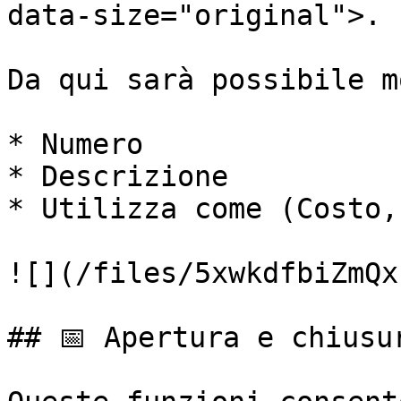
data-size="original">.

Da qui sarà possibile m
* Numero

* Descrizione

* Utilizza come (Costo,
![](/files/5xwkdfbiZmQx
## 📅 Apertura e chiusur