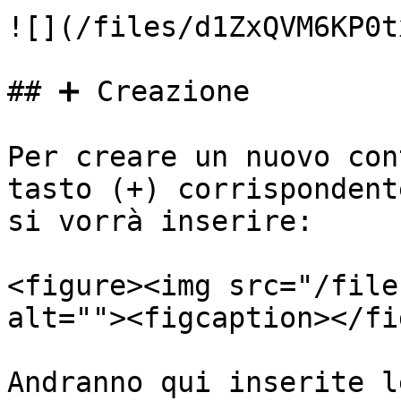
![](/files/d1ZxQVM6KP0t
## ➕ Creazione

Per creare un nuovo con
tasto (+) corrispondent
si vorrà inserire:

<figure><img src="/file
alt=""><figcaption></fi
Andranno qui inserite l