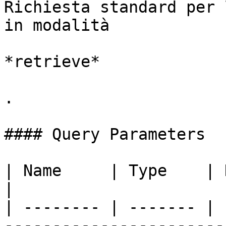
Richiesta standard per 
in modalità

*retrieve*

.

#### Query Parameters

| Name     | Type    | Description                                                                                         
|

| -------- | ------- | 
-----------------------