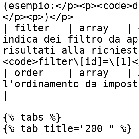
(esempio:</p><p><code>d
</p><p>)</p>           
| filter   | array   | 
indica dei filtro da ap
risultati alla richiest
<code>filter\[id]=\[1]<
| order    | array   | 
l'ordinamento da impostare sulla richiesta                                    
|

{% tabs %}

{% tab title="200 " %}
