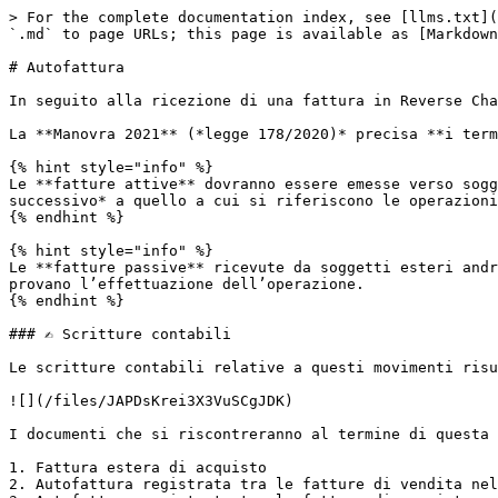
> For the complete documentation index, see [llms.txt](
`.md` to page URLs; this page is available as [Markdown
# Autofattura

In seguito alla ricezione di una fattura in Reverse Cha
La **Manovra 2021** (*legge 178/2020)* precisa **i term
{% hint style="info" %}

Le **fatture attive** dovranno essere emesse verso sogg
successivo* a quello a cui si riferiscono le operazioni
{% endhint %}

{% hint style="info" %}

Le **fatture passive** ricevute da soggetti esteri andr
provano l’effettuazione dell’operazione.

{% endhint %}

### ✍️ Scritture contabili

Le scritture contabili relative a questi movimenti risu
![](/files/JAPDsKrei3X3VuSCgJDK)

I documenti che si riscontreranno al termine di questa 
1. Fattura estera di acquisto

2. Autofattura registrata tra le fatture di vendita nel