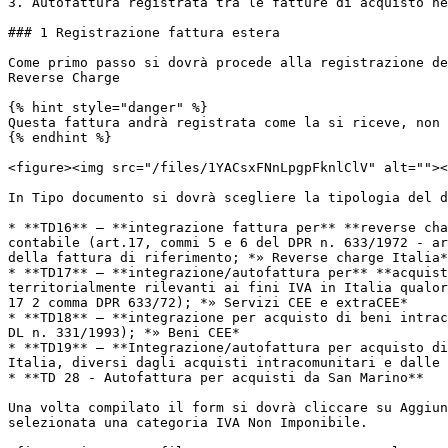
3. Autofattura registrata tra le fatture di acquisto ne
### 1️ Registrazione fattura estera

Come primo passo si dovrà procede alla registrazione de
Reverse Charge

{% hint style="danger" %}

Questa fattura andrà registrata come la si riceve, non 
{% endhint %}

<figure><img src="/files/1YACsxFNnLpgpFknlClV" alt=""><
In Tipo documento si dovrà scegliere la tipologia del d
* **TD16** – **integrazione fattura per** **reverse cha
contabile (art.17, commi 5 e 6 del DPR n. 633/1972 - ar
della fattura di riferimento; *» Reverse charge Italia*

* **TD17** – **integrazione/autofattura per** **acquist
territorialmente rilevanti ai fini IVA in Italia qualor
17 2 comma DPR 633/72); *» Servizi CEE e extraCEE*

* **TD18** – **integrazione per acquisto di beni intrac
DL n. 331/1993); *» Beni CEE*

* **TD19** – **Integrazione/autofattura per acquisto di
Italia, diversi dagli acquisti intracomunitari e dalle 
* **TD 28 - Autofattura per acquisti da San Marino**

Una volta compilato il form si dovrà cliccare su Aggiun
selezionata una categoria IVA Non Imponibile.
