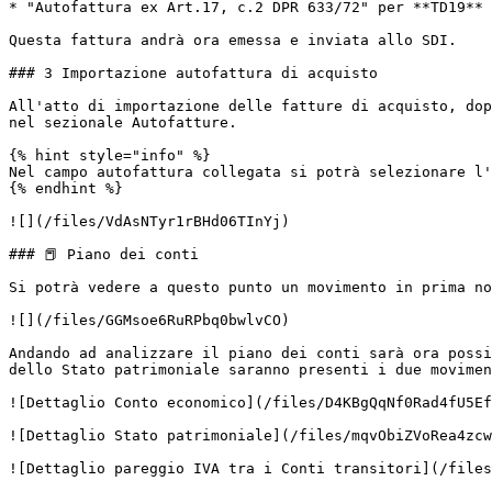
* "Autofattura ex Art.17, c.2 DPR 633/72" per **TD19**

Questa fattura andrà ora emessa e inviata allo SDI.

### 3️ Importazione autofattura di acquisto

All'atto di importazione delle fatture di acquisto, dop
nel sezionale Autofatture.

{% hint style="info" %}

Nel campo autofattura collegata si potrà selezionare l'
{% endhint %}

![](/files/VdAsNTyr1rBHd06TInYj)

### 📕 Piano dei conti

Si potrà vedere a questo punto un movimento in prima no
![](/files/GGMsoe6RuRPbq0bwlvCO)

Andando ad analizzare il piano dei conti sarà ora possi
dello Stato patrimoniale saranno presenti i due movimen
![Dettaglio Conto economico](/files/D4KBgQqNf0Rad4fU5Ef
![Dettaglio Stato patrimoniale](/files/mqvObiZVoRea4zcw
![Dettaglio pareggio IVA tra i Conti transitori](/files