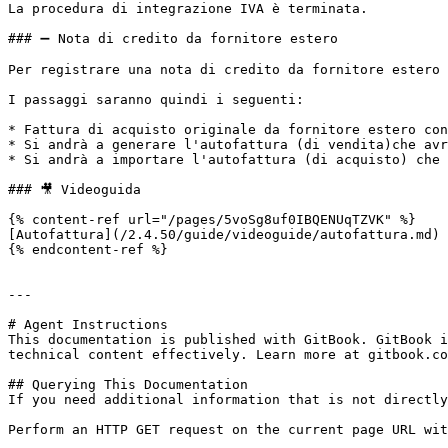
La procedura di integrazione IVA è terminata.

### ➖ Nota di credito da fornitore estero

Per registrare una nota di credito da fornitore estero 
I passaggi saranno quindi i seguenti:

* Fattura di acquisto originale da fornitore estero con
* Si andrà a generare l'autofattura (di vendita)che avr
* Si andrà a importare l'autofattura (di acquisto) che 
### 🎥 Videoguida

{% content-ref url="/pages/5voSg8uf0IBQENUqTZVK" %}

[Autofattura](/2.4.50/guide/videoguide/autofattura.md)

{% endcontent-ref %}

---

# Agent Instructions

This documentation is published with GitBook. GitBook i
technical content effectively. Learn more at gitbook.co
## Querying This Documentation

If you need additional information that is not directly
Perform an HTTP GET request on the current page URL wit