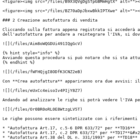
<figure><img src="/files/B9X3QVgDgSTpGBMmHgtX" alt=""><
<figure><img src="/files/BZ70aDpJbxwBkkIPTXwe" alt=""><
### 2️ Creazione autofattura di vendita

Cliccando sulla fattura appena registrata si accederà a
dell'autofattura per andare a reintegrare l'IVA, si dov
![](/files/Aim8oWQGDUi491IQgGcV)

{% hint style="info" %}

Avviando questa procedura si può notare che si sta attu
{% endhint %}

![](/files/fWFHQjgI8ODfK3CNZ2eB)

Con **Crea autofattura** appariranno ora due avvisi: il
![](/files/eUxCc4eisoIv4PIjY8Z7)

Andando ad analizzare le righe si potrà vedere l'IVA pe
![](/files/Or0BR0oRL0E8WtzgLV5T)

Le righe possono essere sintetizzate con i riferimenti 
* "Autofattura Art.17, c.5-6 DPR 633/72" per **TD16**

* "Autofattura Art.17, c.2 DPR 633/72" per **TD17**&#x2
* "Autofattura Art.38 del DL n. 331/1993" per **TD18**
