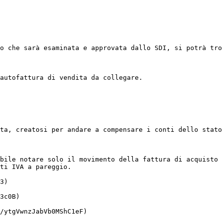
o che sarà esaminata e approvata dallo SDI, si potrà tro
autofattura di vendita da collegare.

ta, creatosi per andare a compensare i conti dello stato
bile notare solo il movimento della fattura di acquisto 
ti IVA a pareggio.

3)

3c0B)

/ytgVwnzJabVb0MShC1eF)
