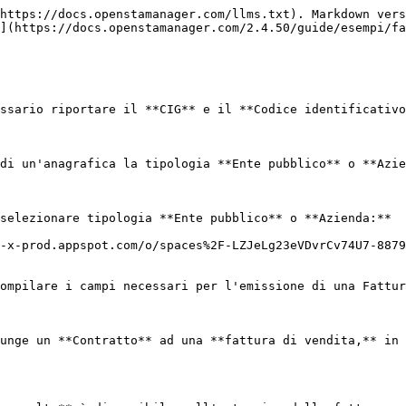
https://docs.openstamanager.com/llms.txt). Markdown vers
](https://docs.openstamanager.com/2.4.50/guide/esempi/fa
ssario riportare il **CIG** e il **Codice identificativo
di un'anagrafica la tipologia **Ente pubblico** o **Azie
selezionare tipologia **Ente pubblico** o **Azienda:**

-x-prod.appspot.com/o/spaces%2F-LZJeLg23eVDvrCv74U7-8879
ompilare i campi necessari per l'emissione di una Fattur
unge un **Contratto** ad una **fattura di vendita,** in 