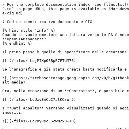
> For the complete documentation index, see [llms.txt](
`.md` to page URLs; this page is available as [Markdown
e-cig.md).

# Codice identificativo documento e CIG

{% hint style="info" %}

Quando si vuole emettere una fattura verso le PA è nece
**OpenSTAManager**?

{% endhint %}

Il primo passo è quello di specificare nella creazione 
![](/files/-LcjPIXpO8BpR7FTdM76)

Se l'anagrafica è già stata creata basta modificarla e 
![](https://firebasestorage.googleapis.com/v0/b/gitbook
alt=media)

Ora, nella creazione di un **Contratto**, è possibile c
![](/files/-LcUzv8nCbC7atKOrur5)

I **Dati appalto** verranno visualizzati quando si aggi
inseriti.

![](/files/-LcV0yRscLScwMZx8-JH)
