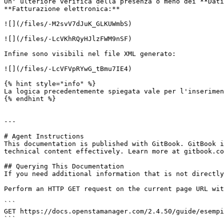
Un' ulteriore verifica della presenza o meno dei **Dati
**Fatturazione elettronica:**

![](/files/-M2svV7dJuK_GLKUWmbS)

![](/files/-LcVKhRQyHJlzFWM9nSF)

Infine sono visibili nel file XML generato:

![](/files/-LcVFVpRYwG_tBmu7IE4)

{% hint style="info" %}

La logica precedentemente spiegata vale per l'inserimen
{% endhint %}

---

# Agent Instructions

This documentation is published with GitBook. GitBook i
technical content effectively. Learn more at gitbook.co
## Querying This Documentation

If you need additional information that is not directly
Perform an HTTP GET request on the current page URL wit
```

GET https://docs.openstamanager.com/2.4.50/guide/esempi
```
