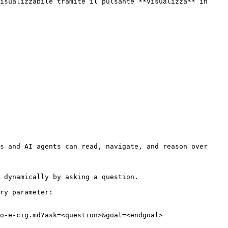
isualizzabile tramite il pulsante **Visualizza** in 
s and AI agents can read, navigate, and reason over 
 dynamically by asking a question.

ry parameter:

o-e-cig.md?ask=<question>&goal=<endgoal>
