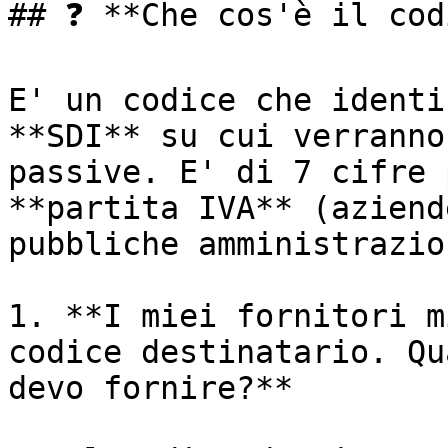
## ❓ **Che cos'è il cod
E' un codice che identi
**SDI** su cui verranno
passive. E' di 7 cifre 
**partita IVA** (aziend
pubbliche amministrazion
1. **I miei fornitori m
codice destinatario. Qu
devo fornire?**
