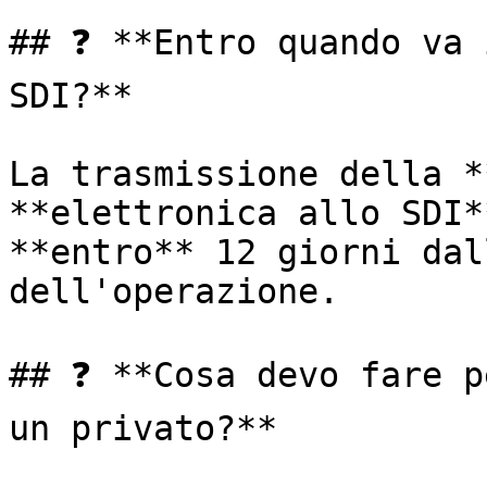
## ❓ **Entro quando va 
SDI?**

La trasmissione della *
**elettronica allo SDI*
**entro** 12 giorni dal
dell'operazione.

## ❓ **Cosa devo fare p
un privato?**
