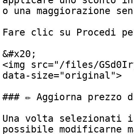
applicare uno sconto in
o una maggiorazione sen
Fare clic su Procedi pe
&#x20;                                                              
<img src="/files/GSd0Ir
data-size="original">

### ✏️ Aggiorna prezzo d
Una volta selezionati i
possibile modificarne m