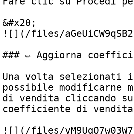
Fare clic su Procedi pe
&#x20;                                                   
![](/files/aGeUiCW9qSB2
### ✏️ Aggiorna coeffici
Una volta selezionati i
possibile modificarne m
di vendita cliccando su
coefficiente di vendita.
![](/files/vM9UqQ7w03W7