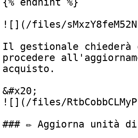
{% endhint %}

![](/files/sMxzY8feM52N
Il gestionale chiederà 
procedere all'aggiornam
acquisto.

&#x20;                                                            
![](/files/RtbCobbCLMyP
### ✏️ Aggiorna unità di