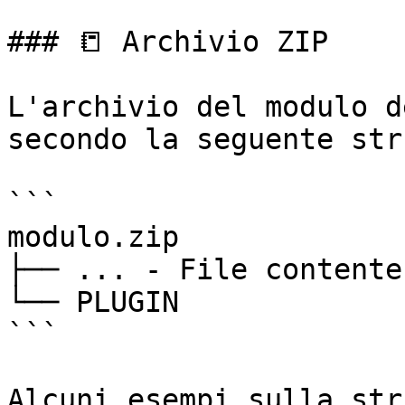
### 📒 Archivio ZIP

L'archivio del modulo d
secondo la seguente str
```

modulo.zip

├── ... - File contente
└── PLUGIN

```

Alcuni esempi sulla str