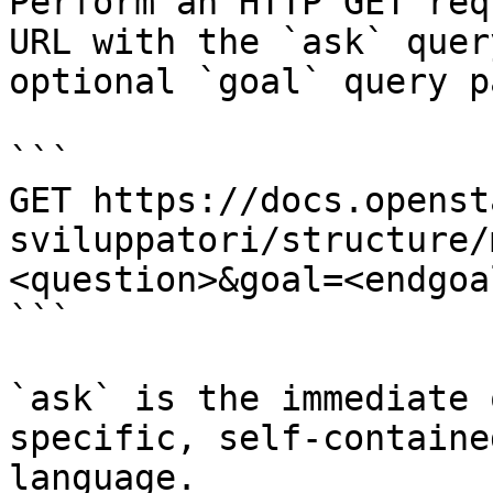
Perform an HTTP GET req
URL with the `ask` quer
optional `goal` query p
```

GET https://docs.openst
sviluppatori/structure/
<question>&goal=<endgoal
```

`ask` is the immediate 
specific, self-containe
language.
