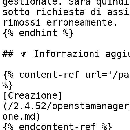
gestionale. Sarà quindi
sotto richiesta di assi
rimossi erroneamente.

{% endhint %}

## 🔽 Informazioni aggiu
{% content-ref url="/pa
%}

[Creazione]
(/2.4.52/openstamanager
one.md)

{% endcontent-ref %}
