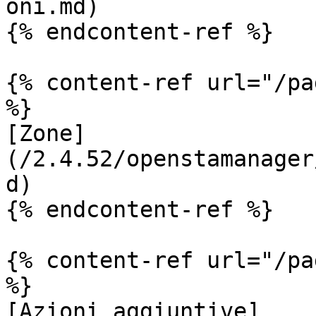
oni.md)

{% endcontent-ref %}

{% content-ref url="/pa
%}

[Zone]
(/2.4.52/openstamanager
d)

{% endcontent-ref %}

{% content-ref url="/pa
%}

[Azioni aggiuntive]