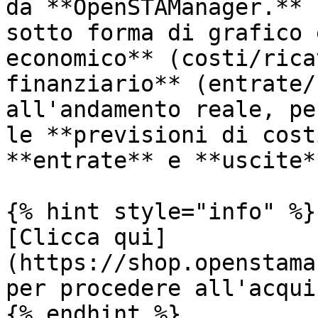
da **OpenSTAManager.** 
sotto forma di grafico 
economico** (costi/rica
finanziario** (entrate/
all'andamento reale, pe
le **previsioni di cost
**entrate** e **uscite**
{% hint style="info" %}

[Clicca qui]
(https://shop.openstama
per procedere all'acquis
{% endhint %}
