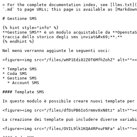
> For the complete documentation index, see [llms.txt](
`.md` to page URLs; this page is available as [Markdown
# Gestione SMS

{% hint style="info" %}

**Gestione SMS** è un modulo acquistabile da **OpenstaS
traccia dello storico degli sms inviat&#x69;**.**

{% endhint %}

Nel menù verranno aggiunte le seguenti voci:

<figure><img src="/files/wHP1Edi02Z0T6MfhZohZ" alt=""><
* Template SMS

* Coda SMS

* Gestione SMS

  * Account SMS

#### Template SMS

In questo modulo è possibile creare nuovi template per 
<figure><img src="/files/dfDsPB6Io5rmmv0xN8tz" alt=""><
La creazione dei template può includere diverse variabi
<figure><img src="/files/OVIL9lk1KQA4RPxuFNFa" alt=""><