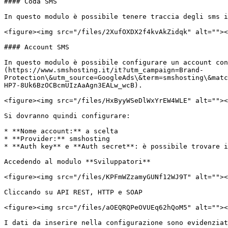
#### Coda SMS

In questo modulo è possibile tenere traccia degli sms i
<figure><img src="/files/2XufOXDX2f4kvAkZidqk" alt=""><
#### Account SMS

In questo modulo è possibile configurare un account con
(https://www.smshosting.it/it?utm_campaign=Brand-
Protection\&utm_source=GoogleAds\&term=smshosting\&matc
HP7-8Uk6BzOCBcmUIzAaAgn3EALw_wcB).

<figure><img src="/files/HxByyWSeDlWxYrEW4WLE" alt=""><
Si dovranno quindi configurare:

* **Nome account:** a scelta

* **Provider:** smshosting

* **Auth key** e **Auth secret**: è possibile trovare i
Accedendo al modulo **Sviluppatori**

<figure><img src="/files/KPFmWZzamyGUNf12WJ9T" alt=""><
Cliccando su API REST, HTTP e SOAP

<figure><img src="/files/aOEQRQPeOVUEq62hQoM5" alt=""><
I dati da inserire nella configurazione sono evidenziat