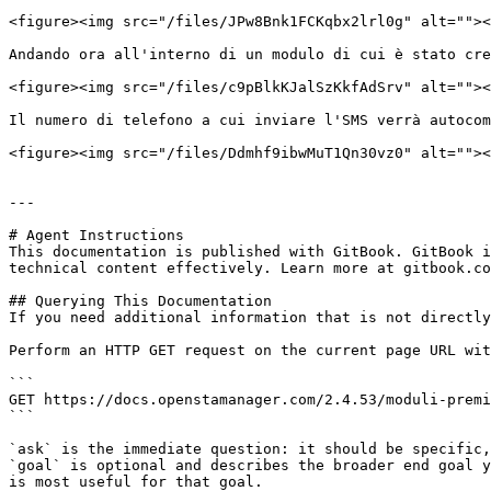
<figure><img src="/files/JPw8Bnk1FCKqbx2lrl0g" alt=""><
Andando ora all'interno di un modulo di cui è stato cre
<figure><img src="/files/c9pBlkKJalSzKkfAdSrv" alt=""><
Il numero di telefono a cui inviare l'SMS verrà autocom
<figure><img src="/files/Ddmhf9ibwMuT1Qn30vz0" alt=""><
---

# Agent Instructions

This documentation is published with GitBook. GitBook i
technical content effectively. Learn more at gitbook.co
## Querying This Documentation

If you need additional information that is not directly
Perform an HTTP GET request on the current page URL wit
```

GET https://docs.openstamanager.com/2.4.53/moduli-premi
```

`ask` is the immediate question: it should be specific,
`goal` is optional and describes the broader end goal y
is most useful for that goal.
