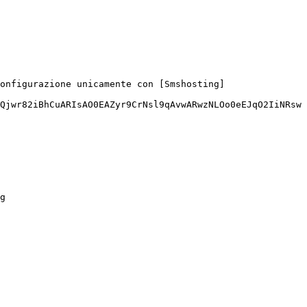
onfigurazione unicamente con [Smshosting]
Qjwr82iBhCuARIsAO0EAZyr9CrNsl9qAvwARwzNLOo0eEJqO2IiNRsw
g
