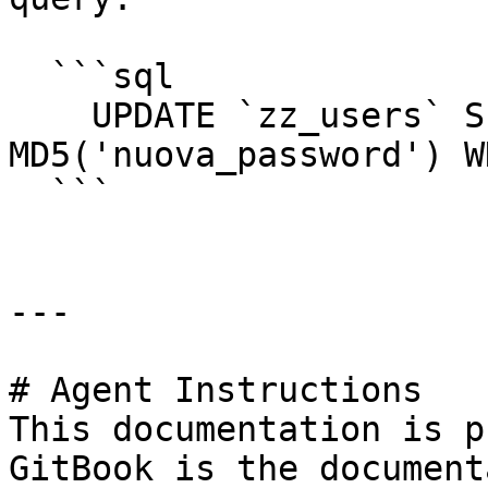
  ```sql

    UPDATE `zz_users` SET `password` = 
MD5('nuova_password') W
  ```

---

# Agent Instructions

This documentation is p
GitBook is the document