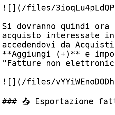
![](/files/3ioqLu4pLdQP
Si dovranno quindi ora 
acquisto interessate in
accedendovi da Acquisti
**Aggiungi (+)** e impo
"Fatture non elettronich
![](/files/vYYiWEnoDODh
### 📤 Esportazione fatt