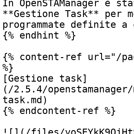
In OpenSTAManager è sta
**Gestione Task** per m
programmate definite a 
{% endhint %}

{% content-ref url="/pa
%}

[Gestione task]
(/2.5.4/openstamanager/
task.md)

{% endcontent-ref %}

![](/files/yoSEYkK9OjHt