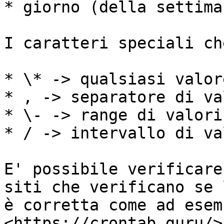
* giorno (della settima
I caratteri speciali ch
* \* -> qualsiasi valore
* , -> separatore di va
* \- -> range di valori

* / -> intervallo di va
E' possibile verificare
siti che verificano se 
è corretta come ad esemp
<https://crontab.guru/>.