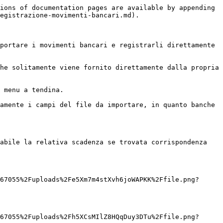
ions of documentation pages are available by appending 
egistrazione-movimenti-bancari.md).

portare i movimenti bancari e registrarli direttamente 
he solitamente viene fornito direttamente dalla propria 
 menu a tendina.

amente i campi del file da importare, in quanto banche 
abile la relativa scadenza se trovata corrispondenza 
67055%2Fuploads%2Fe5Xm7m4stXvh6joWAPKK%2Ffile.png?
67055%2Fuploads%2Fh5XCsMIlZ8HQqDuy3DTu%2Ffile.png?