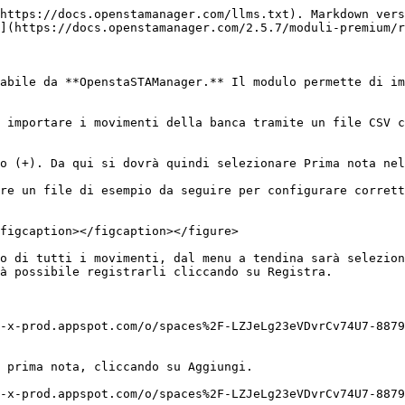
https://docs.openstamanager.com/llms.txt). Markdown vers
](https://docs.openstamanager.com/2.5.7/moduli-premium/r
abile da **OpenstaSTAManager.** Il modulo permette di im
 importare i movimenti della banca tramite un file CSV c
o (+). Da qui si dovrà quindi selezionare Prima nota nel
re un file di esempio da seguire per configurare corrett
figcaption></figcaption></figure>

o di tutti i movimenti, dal menu a tendina sarà selezion
à possibile registrarli cliccando su Registra.

-x-prod.appspot.com/o/spaces%2F-LZJeLg23eVDvrCv74U7-8879
 prima nota, cliccando su Aggiungi.

-x-prod.appspot.com/o/spaces%2F-LZJeLg23eVDvrCv74U7-8879