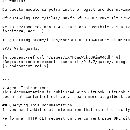
alt=media)

Da questo modulo si potrà inoltre registrare dei movime
<figure><img src="/files/uDn9f76SfDRwO8ErEcm9" alt=""><
Nella sezione Movimenti ABI sarà ora possibile visualiz
fornitore, ecc...).

<figure><img src="/files/NoP53LTFuUEF1aWKi0CS" alt=""><
#### Videoguida:

{% content-ref url="/pages/zXYFQmwWckC3PimX4Gdh" %}

[Registrazione movimenti bancari](/2.5.7/guide/videogui
{% endcontent-ref %}

---

# Agent Instructions

This documentation is published with GitBook. GitBook i
technical content effectively. Learn more at gitbook.co
## Querying This Documentation

If you need additional information that is not directly
Perform an HTTP GET request on the current page URL wit
```
