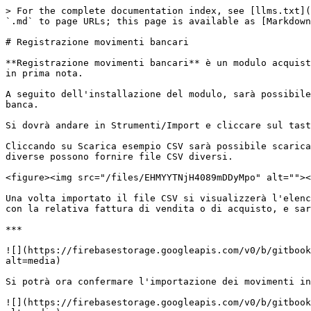
> For the complete documentation index, see [llms.txt](
`.md` to page URLs; this page is available as [Markdown
# Registrazione movimenti bancari

**Registrazione movimenti bancari** è un modulo acquist
in prima nota.

A seguito dell'installazione del modulo, sarà possibile
banca.

Si dovrà andare in Strumenti/Import e cliccare sul tast
Cliccando su Scarica esempio CSV sarà possibile scarica
diverse possono fornire file CSV diversi.

<figure><img src="/files/EHMYYTNjH4089mDDyMpo" alt=""><
Una volta importato il file CSV si visualizzerà l'elenc
con la relativa fattura di vendita o di acquisto, e sar
***

![](https://firebasestorage.googleapis.com/v0/b/gitbook
alt=media)

Si potrà ora confermare l'importazione dei movimenti in
![](https://firebasestorage.googleapis.com/v0/b/gitbook