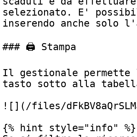
scaduti e da effettuare
selezionato. E' possibi
inserendo anche solo l'
### 🖨️ Stampa

Il gestionale permette 
tasto sotto alla tabella
![](/files/dFkBV8aQrSLM
{% hint style="info" %}
