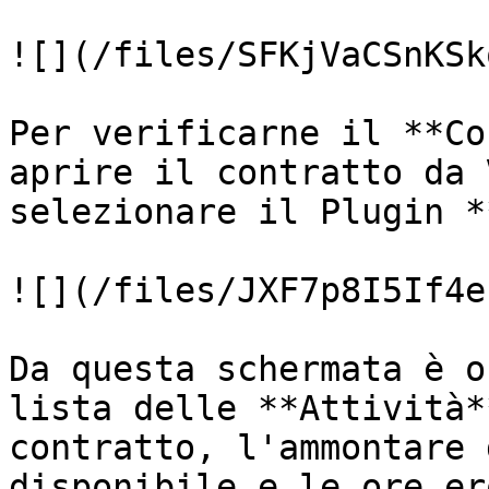
![](/files/SFKjVaCSnKSk
Per verificarne il **Co
aprire il contratto da 
selezionare il Plugin *
![](/files/JXF7p8I5If4e
Da questa schermata è o
lista delle **Attività*
contratto, l'ammontare 
disponibile e le ore er