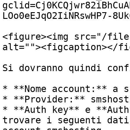
gclid=Cj0KCQjwr82iBhCuA
LOo0eEJqO2IiNRswHP7-8Uk
<figure><img src="/file
alt=""><figcaption></fi
Si dovranno quindi conf
* **Nome account:** a s
* **Provider:** smshosti
* **Auth key** e **Auth
trovare i seguenti dati