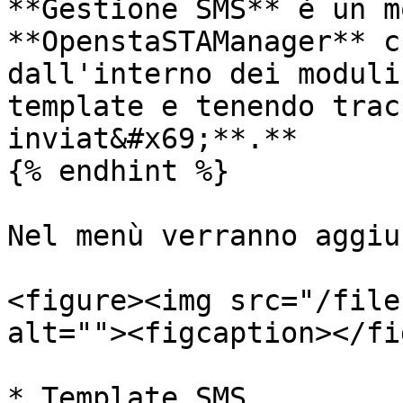
**Gestione SMS** è un m
**OpenstaSTAManager** c
dall'interno dei moduli
template e tenendo trac
inviat&#x69;**.**

{% endhint %}

Nel menù verranno aggiu
<figure><img src="/file
alt=""><figcaption></fi
* Template SMS
