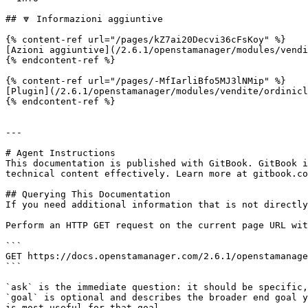
## 🔽 Informazioni aggiuntive

{% content-ref url="/pages/kZ7ai20Decvi36cFsKoy" %}

[Azioni aggiuntive](/2.6.1/openstamanager/modules/vendi
{% endcontent-ref %}

{% content-ref url="/pages/-MfIarliBfo5MJ3lNMip" %}

[Plugin](/2.6.1/openstamanager/modules/vendite/ordinicl
{% endcontent-ref %}

---

# Agent Instructions

This documentation is published with GitBook. GitBook i
technical content effectively. Learn more at gitbook.co
## Querying This Documentation

If you need additional information that is not directly
Perform an HTTP GET request on the current page URL wit
```

GET https://docs.openstamanager.com/2.6.1/openstamanage
```

`ask` is the immediate question: it should be specific,
`goal` is optional and describes the broader end goal y
is most useful for that goal.
