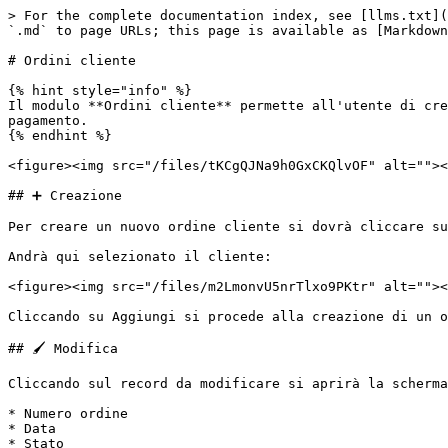
> For the complete documentation index, see [llms.txt](
`.md` to page URLs; this page is available as [Markdown
# Ordini cliente

{% hint style="info" %}

Il modulo **Ordini cliente** permette all'utente di cre
pagamento.

{% endhint %}

<figure><img src="/files/tKCgQJNa9h0GxCKQlvOF" alt=""><
## ➕ Creazione

Per creare un nuovo ordine cliente si dovrà cliccare su
Andrà qui selezionato il cliente:

<figure><img src="/files/m2LmonvU5nrTlxo9PKtr" alt=""><
Cliccando su Aggiungi si procede alla creazione di un o
## 🖌️ Modifica

Cliccando sul record da modificare si aprirà la scherma
* Numero ordine

* Data

* Stato
