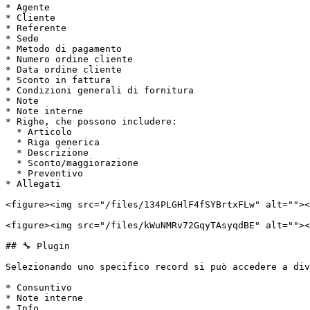
* Agente

* Cliente

* Referente

* Sede

* Metodo di pagamento

* Numero ordine cliente

* Data ordine cliente

* Sconto in fattura

* Condizioni generali di fornitura

* Note

* Note interne

* Righe, che possono includere:

  * Articolo

  * Riga generica

  * Descrizione

  * Sconto/maggiorazione

  * Preventivo

* Allegati

<figure><img src="/files/134PLGHlF4fSYBrtxFLw" alt=""><
<figure><img src="/files/kWuNMRv72GqyTAsyqdBE" alt=""><
## 🔧 Plugin

Selezionando uno specifico record si può accedere a div
* Consuntivo

* Note interne

* Info
