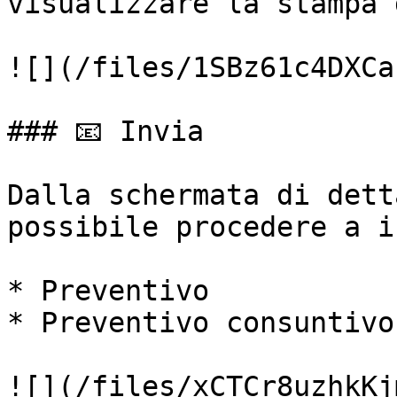
visualizzare la stampa 
![](/files/1SBz61c4DXCa
### 📧 Invia

Dalla schermata di dett
possibile procedere a i
* Preventivo

* Preventivo consuntivo

![](/files/xCTCr8uzhkKj