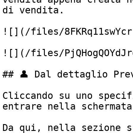
di vendita.

![](/files/8FKRq11swYcr
![](/files/PjQHogQOYdJr
## 👤 Dal dettaglio Prev
Cliccando su uno specif
entrare nella schermata
Da qui, nella sezione s