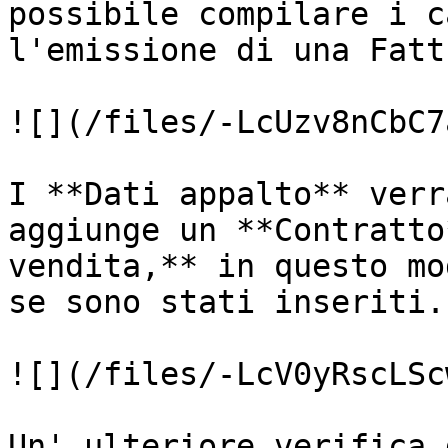
possibile compilare i c
l'emissione di una Fatt
![](/files/-LcUzv8nCbC7
I **Dati appalto** verr
aggiunge un **Contratto
vendita,** in questo mo
se sono stati inseriti.

![](/files/-LcV0yRscLSc
Un' ulteriore verifica 