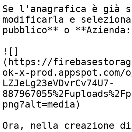
Se l'anagrafica è già s
modificarla e seleziona
pubblico** o **Azienda:*
![]
(https://firebasestorag
ok-x-prod.appspot.com/o
LZJeLg23eVDvrCv74U7-
887967055%2Fuploads%2Fp
png?alt=media)

Ora, nella creazione di