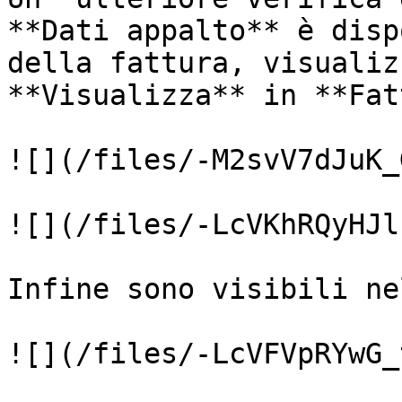
**Dati appalto** è disp
della fattura, visualiz
**Visualizza** in **Fat
![](/files/-M2svV7dJuK_
![](/files/-LcVKhRQyHJl
Infine sono visibili ne
![](/files/-LcVFVpRYwG_