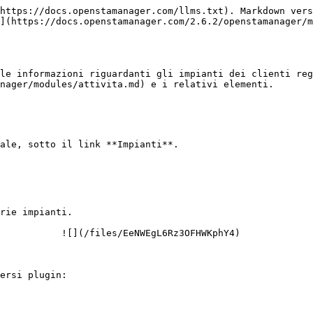
https://docs.openstamanager.com/llms.txt). Markdown vers
](https://docs.openstamanager.com/2.6.2/openstamanager/m
le informazioni riguardanti gli impianti dei clienti reg
nager/modules/attivita.md) e i relativi elementi.

ale, sotto il link **Impianti**.

rie impianti.

           ![](/files/EeNWEgL6Rz3OFHWKphY4)

ersi plugin:
