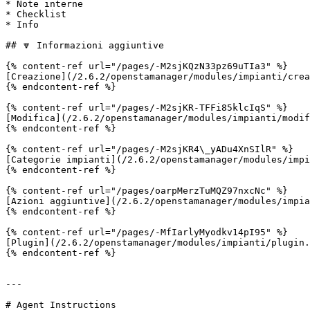
* Note interne

* Checklist

* Info

## 🔽 Informazioni aggiuntive

{% content-ref url="/pages/-M2sjKQzN33pz69uTIa3" %}

[Creazione](/2.6.2/openstamanager/modules/impianti/crea
{% endcontent-ref %}

{% content-ref url="/pages/-M2sjKR-TFFi85klcIqS" %}

[Modifica](/2.6.2/openstamanager/modules/impianti/modif
{% endcontent-ref %}

{% content-ref url="/pages/-M2sjKR4\_yADu4XnSIlR" %}

[Categorie impianti](/2.6.2/openstamanager/modules/impi
{% endcontent-ref %}

{% content-ref url="/pages/oarpMerzTuMQZ97nxcNc" %}

[Azioni aggiuntive](/2.6.2/openstamanager/modules/impia
{% endcontent-ref %}

{% content-ref url="/pages/-MfIarlyMyodkv14pI95" %}

[Plugin](/2.6.2/openstamanager/modules/impianti/plugin.
{% endcontent-ref %}

---

# Agent Instructions
