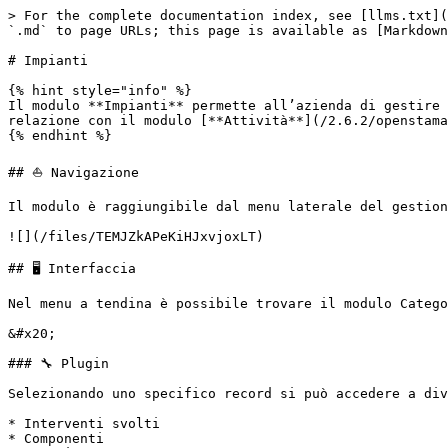
> For the complete documentation index, see [llms.txt](
`.md` to page URLs; this page is available as [Markdown
# Impianti

{% hint style="info" %}

Il modulo **Impianti** permette all’azienda di gestire 
relazione con il modulo [**Attività**](/2.6.2/openstama
{% endhint %}

## ⛵ Navigazione

Il modulo è raggiungibile dal menu laterale del gestion
![](/files/TEMJZkAPeKiHJxvjoxLT)

## 🖥️ Interfaccia

Nel menu a tendina è possibile trovare il modulo Catego
&#x20;                                                 
### 🔧 Plugin

Selezionando uno specifico record si può accedere a div
* Interventi svolti

* Componenti
