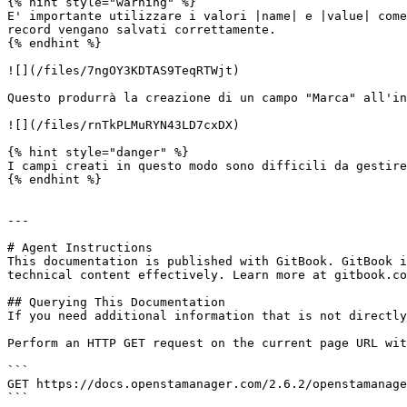
{% hint style="warning" %}

E' importante utilizzare i valori |name| e |value| come
record vengano salvati correttamente.

{% endhint %}

![](/files/7ngOY3KDTAS9TeqRTWjt)

Questo produrrà la creazione di un campo "Marca" all'in
![](/files/rnTkPLMuRYN43LD7cxDX)

{% hint style="danger" %}

I campi creati in questo modo sono difficili da gestire
{% endhint %}

---

# Agent Instructions

This documentation is published with GitBook. GitBook i
technical content effectively. Learn more at gitbook.co
## Querying This Documentation

If you need additional information that is not directly
Perform an HTTP GET request on the current page URL wit
```

GET https://docs.openstamanager.com/2.6.2/openstamanage
```
