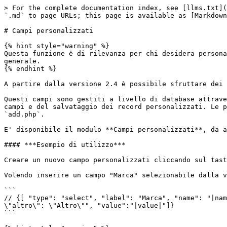
> For the complete documentation index, see [llms.txt](
`.md` to page URLs; this page is available as [Markdown
# Campi personalizzati

{% hint style="warning" %}

Questa funzione è di rilevanza per chi desidera persona
generale.

{% endhint %}

A partire dalla versione 2.4 è possibile sfruttare dei 
Questi campi sono gestiti a livello di database attrave
campi e del salvataggio dei record personalizzati. Le p
`add.php`.

E' disponibile il modulo **Campi personalizzati**, da a
#### ***Esempio di utilizzo***

Creare un nuovo campo personalizzati cliccando sul tast
Volendo inserire un campo "Marca" selezionabile dalla v
```

// {[ "type": "select", "label": "Marca", "name": "|nam
\"altro\": \"Altro\"", "value":"|value|"]}

```
