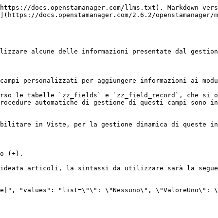
https://docs.openstamanager.com/llms.txt). Markdown vers
](https://docs.openstamanager.com/2.6.2/openstamanager/m
lizzare alcune delle informazioni presentate dal gestion
campi personalizzati per aggiungere informazioni ai modu
rso le tabelle `zz_fields` e `zz_field_record`, che si o
rocedure automatiche di gestione di questi campi sono in
bilitare in Viste, per la gestione dinamica di queste in
o (+).

ideata articoli, la sintassi da utilizzare sarà la segue
e|", "values": "list=\"\": \"Nessuno\", \"ValoreUno\": \