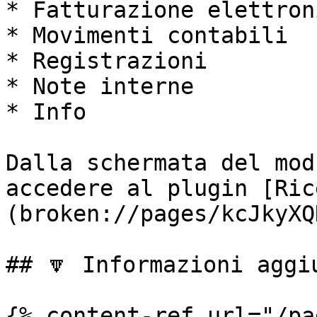
* Fatturazione elettroni
* Movimenti contabili

* Registrazioni

* Note interne

* Info

Dalla schermata del mod
accedere al plugin [Ric
(broken://pages/kcJkyXQ
## 🔽 Informazioni aggiu
{% content-ref url="/pa