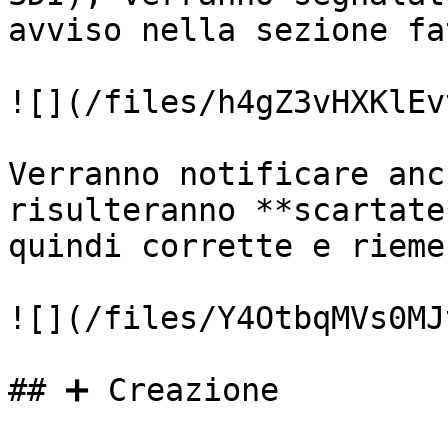
avviso nella sezione fa
![](/files/h4gZ3vHXKlEv
Verranno notificare anc
risulteranno **scartate
quindi corrette e riemes
![](/files/Y4OtbqMVs0MJ
## ➕ Creazione
