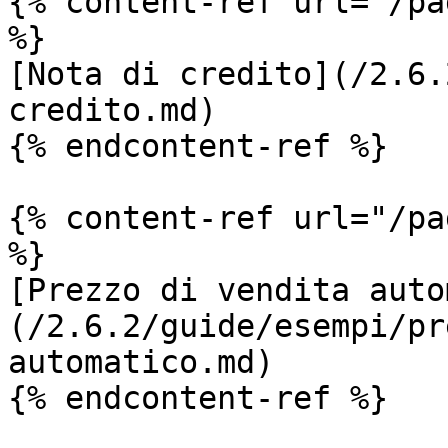
{% content-ref url="/pa
%}

[Nota di credito](/2.6.
credito.md)

{% endcontent-ref %}

{% content-ref url="/pa
%}

[Prezzo di vendita auto
(/2.6.2/guide/esempi/pr
automatico.md)

{% endcontent-ref %}
