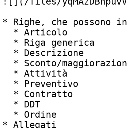
![](/files/yqMAzDBhpuvV
* Righe, che possono in
  * Articolo

  * Riga generica

  * Descrizione

  * Sconto/maggiorazione

  * Attività

  * Preventivo

  * Contratto

  * DDT

  * Ordine

* Allegati
