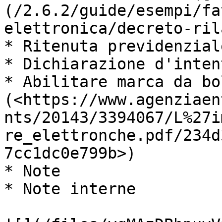
(/2.6.2/guide/esempi/fa
elettronica/decreto-ril
* Ritenuta previdenziale
* Dichiarazione d'intent
* Abilitare marca da bo
(<https://www.agenziaen
nts/20143/3394067/L%27i
re_elettronche.pdf/234d
7cc1dc0e799b>)

* Note

* Note interne
