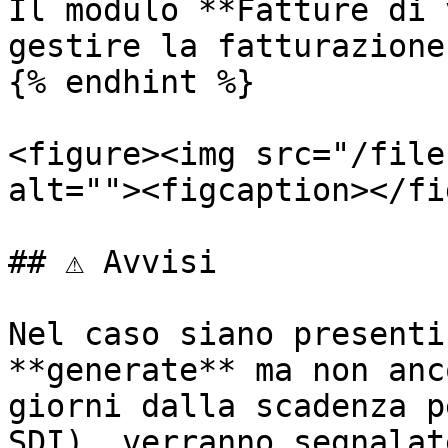
Il modulo **Fatture di 
gestire la fatturazione
{% endhint %}

<figure><img src="/file
alt=""><figcaption></fi
## ⚠️ Avvisi

Nel caso siano presenti
**generate** ma non anc
giorni dalla scadenza p
SDI), verranno segnalat