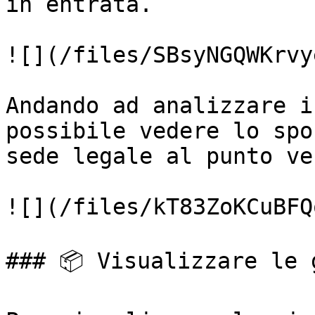
in entrata.

![](/files/SBsyNGQWKrvy
Andando ad analizzare i
possibile vedere lo spo
sede legale al punto ve
![](/files/kT83ZoKCuBFQ
### 📦 Visualizzare le 