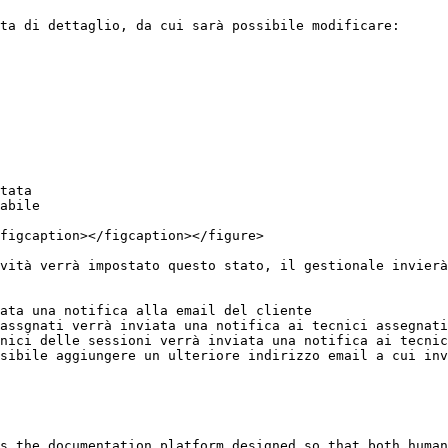
ta di dettaglio, da cui sarà possibile modificare:

tata

abile

figcaption></figcaption></figure>

vità verrà impostato questo stato, il gestionale invierà
ata una notifica alla email del cliente

assgnati verrà inviata una notifica ai tecnici assegnati

nici delle sessioni verrà inviata una notifica ai tecnic
sibile aggiungere un ulteriore indirizzo email a cui inv
s the documentation platform designed so that both human