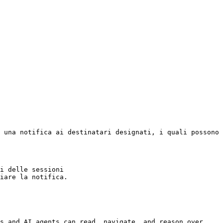
 una notifica ai destinatari designati, i quali possono 
i delle sessioni

iare la notifica.

s and AI agents can read, navigate, and reason over 