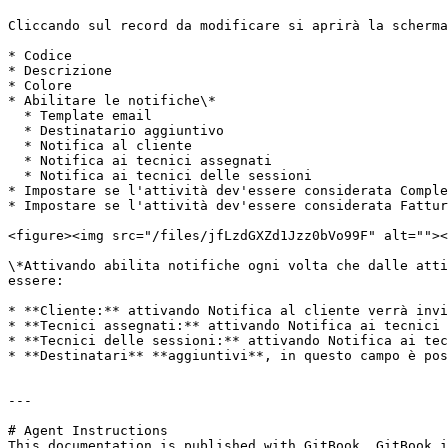
Cliccando sul record da modificare si aprirà la scherma
* Codice

* Descrizione

* Colore

* Abilitare le notifiche\*

  * Template email

  * Destinatario aggiuntivo

  * Notifica al cliente

  * Notifica ai tecnici assegnati

  * Notifica ai tecnici delle sessioni

* Impostare se l'attività dev'essere considerata Comple
* Impostare se l'attività dev'essere considerata Fattur
<figure><img src="/files/jfLzdGXZd1Jzz0bVo99F" alt=""><
\*Attivando abilita notifiche ogni volta che dalle atti
essere:

* **Cliente:** attivando Notifica al cliente verrà invi
* **Tecnici assegnati:** attivando Notifica ai tecnici 
* **Tecnici delle sessioni:** attivando Notifica ai tec
* **Destinatari** **aggiuntivi**, in questo campo è pos
---

# Agent Instructions

This documentation is published with GitBook. GitBook i