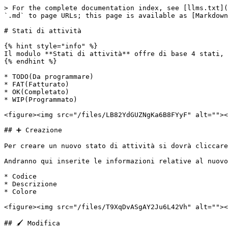
> For the complete documentation index, see [llms.txt](
`.md` to page URLs; this page is available as [Markdown
# Stati di attività

{% hint style="info" %}

Il modulo **Stati di attività** offre di base 4 stati, 
{% endhint %}

* TODO(Da programmare)

* FAT(Fatturato)

* OK(Completato)

* WIP(Programmato)

<figure><img src="/files/LB82YdGUZNgKa6B8FYyF" alt=""><
## ➕ Creazione

Per creare un nuovo stato di attività si dovrà cliccare
Andranno qui inserite le informazioni relative al nuovo
* Codice

* Descrizione

* Colore

<figure><img src="/files/T9XqDvASgAY2Ju6L42Vh" alt=""><
## 🖌️ Modifica
