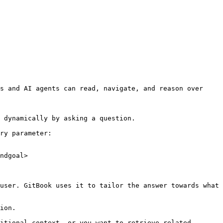
s and AI agents can read, navigate, and reason over 
 dynamically by asking a question.

ry parameter:

ndgoal>

user. GitBook uses it to tailor the answer towards what 
ion.

itional context, or you want to retrieve related 