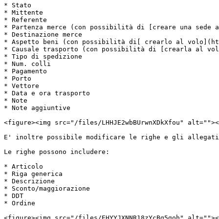
* Stato

* Mittente

* Referente

* Partenza merce (con possibilità di [creare una sede a
* Destinazione merce

* Aspetto beni (con possibilità di[ crearlo al volo](ht
* Causale trasporto (con possibilità di [crearla al vol
* Tipo di spedizione

* Num. colli

* Pagamento

* Porto

* Vettore

* Data e ora trasporto

* Note

* Note aggiuntive

<figure><img src="/files/LHHJE2wbBUrwnXDkXfou" alt=""><
E' inoltre possibile modificare le righe e gli allegati
Le righe possono includere:

* Articolo

* Riga generica

* Descrizione

* Sconto/maggiorazione

* DDT

* Ordine

<figure><img src="/files/EHYYJXNNR18zYcBg5goh" alt=""><