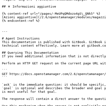
## 🔽 Informazioni aggiuntive

{% content-ref url="/pages/-MeUPqQMdozo4gS\_QNk5" %}

[Azioni aggiuntive](/2.6/openstamanager/modules/magazzi
{% endcontent-ref %}

---

# Agent Instructions

This documentation is published with GitBook. GitBook i
technical content effectively. Learn more at gitbook.co
## Querying This Documentation

If you need additional information that is not directly
Perform an HTTP GET request on the current page URL wit
```

GET https://docs.openstamanager.com/2.6/openstamanager/
```

`ask` is the immediate question: it should be specific,
`goal` is optional and describes the broader end goal y
is most useful for that goal.

The response will contain a direct answer to the questi
Use this mechanism when the answer is not explicitly pr