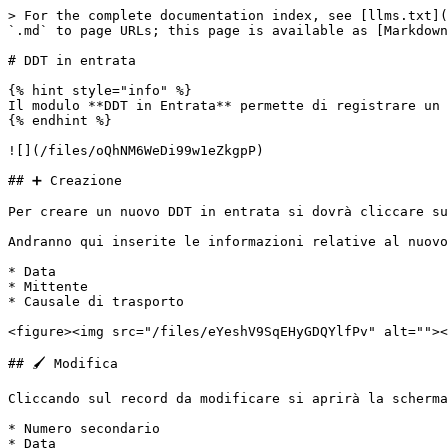
> For the complete documentation index, see [llms.txt](
`.md` to page URLs; this page is available as [Markdown
# DDT in entrata

{% hint style="info" %}

Il modulo **DDT in Entrata** permette di registrare un 
{% endhint %}

![](/files/oQhNM6WeDi99w1eZkgpP)

## ➕ Creazione

Per creare un nuovo DDT in entrata si dovrà cliccare su
Andranno qui inserite le informazioni relative al nuovo
* Data

* Mittente

* Causale di trasporto

<figure><img src="/files/eYeshV9SqEHyGDQYlfPv" alt=""><
## 🖌️ Modifica

Cliccando sul record da modificare si aprirà la scherma
* Numero secondario

* Data
