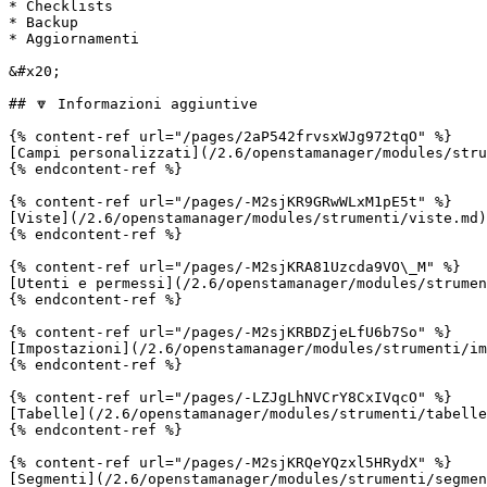
* Checklists

* Backup

* Aggiornamenti

&#x20;                                                 
## 🔽 Informazioni aggiuntive

{% content-ref url="/pages/2aP542frvsxWJg972tqO" %}

[Campi personalizzati](/2.6/openstamanager/modules/stru
{% endcontent-ref %}

{% content-ref url="/pages/-M2sjKR9GRwWLxM1pE5t" %}

[Viste](/2.6/openstamanager/modules/strumenti/viste.md)

{% endcontent-ref %}

{% content-ref url="/pages/-M2sjKRA81Uzcda9VO\_M" %}

[Utenti e permessi](/2.6/openstamanager/modules/strumen
{% endcontent-ref %}

{% content-ref url="/pages/-M2sjKRBDZjeLfU6b7So" %}

[Impostazioni](/2.6/openstamanager/modules/strumenti/im
{% endcontent-ref %}

{% content-ref url="/pages/-LZJgLhNVCrY8CxIVqcO" %}

[Tabelle](/2.6/openstamanager/modules/strumenti/tabelle
{% endcontent-ref %}

{% content-ref url="/pages/-M2sjKRQeYQzxl5HRydX" %}

[Segmenti](/2.6/openstamanager/modules/strumenti/segmen