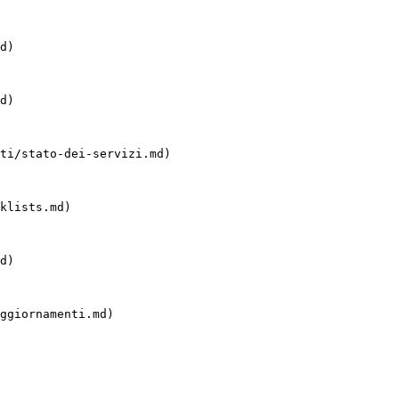
d)

d)

ti/stato-dei-servizi.md)

klists.md)

d)

ggiornamenti.md)
