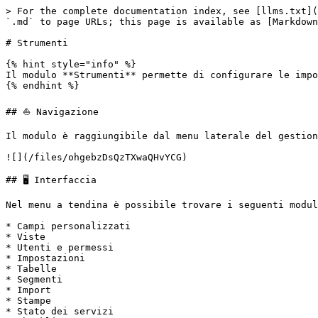
> For the complete documentation index, see [llms.txt](
`.md` to page URLs; this page is available as [Markdown
# Strumenti

{% hint style="info" %}

Il modulo **Strumenti** permette di configurare le impo
{% endhint %}

## ⛵ Navigazione

Il modulo è raggiungibile dal menu laterale del gestion
![](/files/ohgebzDsQzTXwaQHvYCG)

## 🖥️ Interfaccia

Nel menu a tendina è possibile trovare i seguenti modul
* Campi personalizzati

* Viste

* Utenti e permessi

* Impostazioni

* Tabelle

* Segmenti

* Import

* Stampe

* Stato dei servizi
