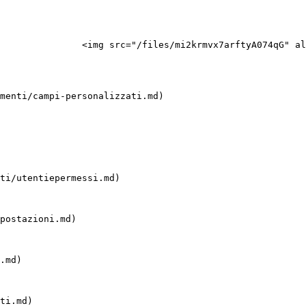
               <img src="/files/mi2krmvx7arftyA074qG" al
menti/campi-personalizzati.md)

ti/utentiepermessi.md)

postazioni.md)

.md)

ti.md)
