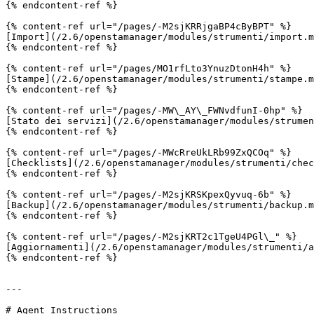
{% endcontent-ref %}

{% content-ref url="/pages/-M2sjKRRjgaBP4cByBPT" %}

[Import](/2.6/openstamanager/modules/strumenti/import.m
{% endcontent-ref %}

{% content-ref url="/pages/MO1rfLto3YnuzDtonH4h" %}

[Stampe](/2.6/openstamanager/modules/strumenti/stampe.m
{% endcontent-ref %}

{% content-ref url="/pages/-MW\_AY\_FWNvdfunI-0hp" %}

[Stato dei servizi](/2.6/openstamanager/modules/strumen
{% endcontent-ref %}

{% content-ref url="/pages/-MWcRreUkLRb99ZxQCOq" %}

[Checklists](/2.6/openstamanager/modules/strumenti/chec
{% endcontent-ref %}

{% content-ref url="/pages/-M2sjKRSKpexQyvuq-6b" %}

[Backup](/2.6/openstamanager/modules/strumenti/backup.m
{% endcontent-ref %}

{% content-ref url="/pages/-M2sjKRT2c1TgeU4PGl\_" %}

[Aggiornamenti](/2.6/openstamanager/modules/strumenti/a
{% endcontent-ref %}

---

# Agent Instructions
