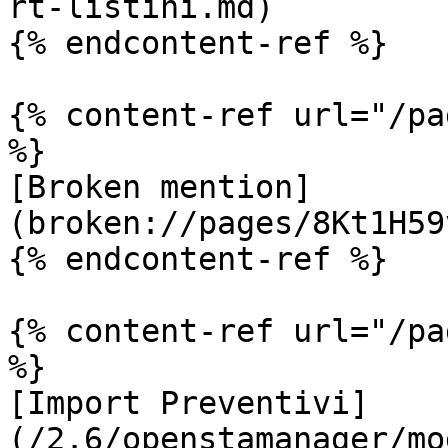
rt-listini.md)

{% endcontent-ref %}

{% content-ref url="/pa
%}

[Broken mention]
(broken://pages/8Kt1H59
{% endcontent-ref %}

{% content-ref url="/pa
%}

[Import Preventivi]
(/2.6/openstamanager/mo