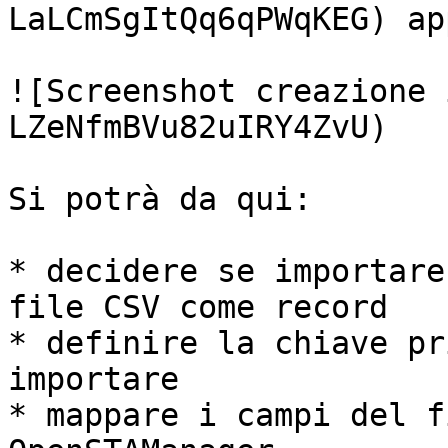
LaLCmSgItQq6qPWqKEG) ap
![Screenshot creazione 
LZeNfmBVu82uIRY4ZvU)

Si potrà da qui:

* decidere se importare
file CSV come record

* definire la chiave pr
importare

* mappare i campi del f