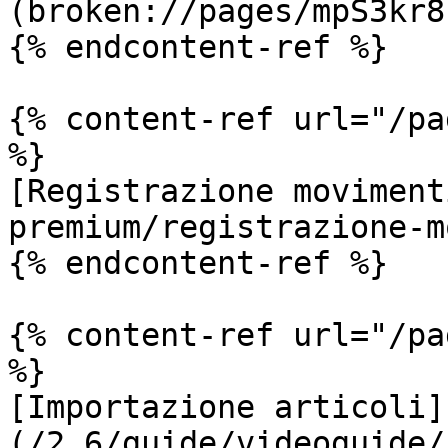
(broken://pages/mpS3kr8
{% endcontent-ref %}

{% content-ref url="/pa
%}

[Registrazione moviment
premium/registrazione-m
{% endcontent-ref %}

{% content-ref url="/pa
%}

[Importazione articoli]
(/2.6/guide/videoguide/