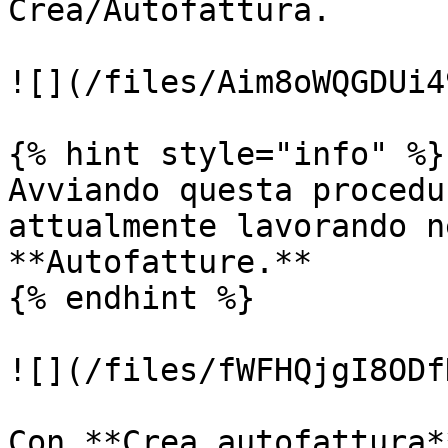
Crea/Autofattura.

![](/files/Aim8oWQGDUi4
{% hint style="info" %}

Avviando questa procedu
attualmente lavorando n
**Autofatture.**

{% endhint %}

![](/files/fWFHQjgI8ODf
Con **Crea autofattura*