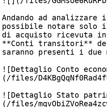
![](/files/GGMsoe6RuRPb
Andando ad analizzare i
possibile notare solo i
di acquisto ricevuta in
**Conti transitori** de
saranno presenti i due 
![Dettaglio Conto econo
(/files/D4KBgQqNf0Rad4f
![Dettaglio Stato patri
(/files/mqvObiZVoRea4zc