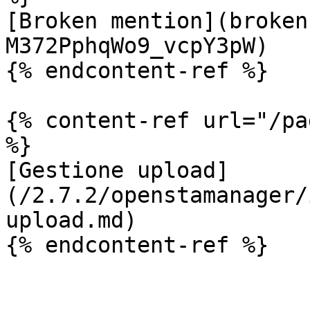
[Broken mention](broken
M372PphqWo9_vcpY3pW)

{% endcontent-ref %}

{% content-ref url="/pa
%}

[Gestione upload]
(/2.7.2/openstamanager/
upload.md)

{% endcontent-ref %}
