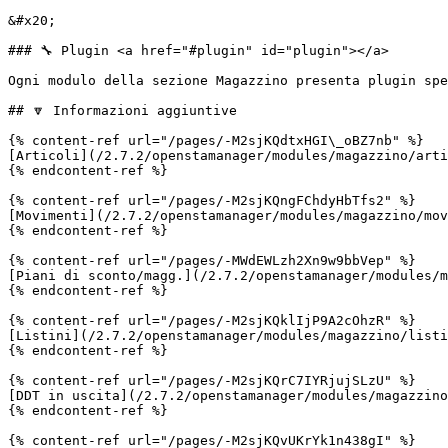
&#x20;                                                 
### 🔧 Plugin <a href="#plugin" id="plugin"></a>

Ogni modulo della sezione Magazzino presenta plugin spe
## 🔽 Informazioni aggiuntive

{% content-ref url="/pages/-M2sjKQdtxHGI\_oBZ7nb" %}

[Articoli](/2.7.2/openstamanager/modules/magazzino/arti
{% endcontent-ref %}

{% content-ref url="/pages/-M2sjKQngFChdyHbTfs2" %}

[Movimenti](/2.7.2/openstamanager/modules/magazzino/mov
{% endcontent-ref %}

{% content-ref url="/pages/-MWdEWLzh2Xn9w9bbVep" %}

[Piani di sconto/magg.](/2.7.2/openstamanager/modules/m
{% endcontent-ref %}

{% content-ref url="/pages/-M2sjKQklIjP9A2cOhzR" %}

[Listini](/2.7.2/openstamanager/modules/magazzino/listi
{% endcontent-ref %}

{% content-ref url="/pages/-M2sjKQrC7IYRjujSLzU" %}

[DDT in uscita](/2.7.2/openstamanager/modules/magazzino
{% endcontent-ref %}

{% content-ref url="/pages/-M2sjKQvUKrYk1n438gI" %}
