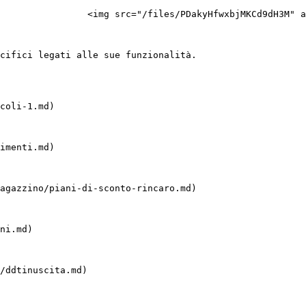
                <img src="/files/PDakyHfwxbjMKCd9dH3M" a
cifici legati alle sue funzionalità.

coli-1.md)

imenti.md)

agazzino/piani-di-sconto-rincaro.md)

ni.md)

/ddtinuscita.md)
