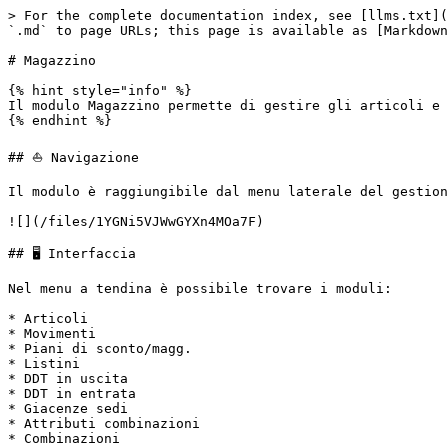
> For the complete documentation index, see [llms.txt](
`.md` to page URLs; this page is available as [Markdown
# Magazzino

{% hint style="info" %}

Il modulo Magazzino permette di gestire gli articoli e 
{% endhint %}

## ⛵ Navigazione

Il modulo è raggiungibile dal menu laterale del gestion
![](/files/1YGNi5VJWwGYXn4MOa7F)

## 🖥️ Interfaccia

Nel menu a tendina è possibile trovare i moduli:

* Articoli

* Movimenti

* Piani di sconto/magg.

* Listini

* DDT in uscita

* DDT in entrata

* Giacenze sedi

* Attributi combinazioni

* Combinazioni
