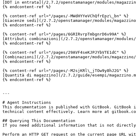
[DDT in entrata](/2.7.2/openstamanager/modules/magazzin
{% endcontent-ref %}

{% content-ref url="/pages/-MWdHYYeVChQfrEpz\_bn" %}

[Giacenze sedi](/2.7.2/openstamanager/modules/magazzino
{% endcontent-ref %}

{% content-ref url="/pages/6GRIRvrpTmbgnrD6v99A" %}

[Attributi combinazioni](/2.7.2/openstamanager/modules/
{% endcontent-ref %}

{% content-ref url="/pages/29AVF4seKJPJYbVTE1dC" %}

[Combinazioni](/2.7.2/openstamanager/modules/magazzino/
{% endcontent-ref %}

{% content-ref url="/pages/-M2sjKRl\_jTOw9y8hJ2G" %}

[Quantità di magazzino](/2.7.2/guide/esempi/magazzino.m
{% endcontent-ref %}

---

# Agent Instructions

This documentation is published with GitBook. GitBook i
technical content effectively. Learn more at gitbook.co
## Querying This Documentation

If you need additional information that is not directly
Perform an HTTP GET request on the current page URL wit