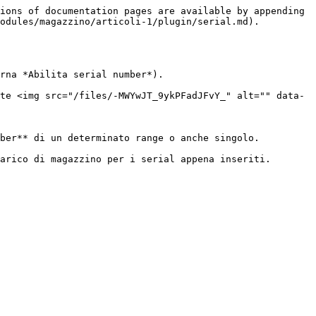
ions of documentation pages are available by appending 
odules/magazzino/articoli-1/plugin/serial.md).

rna *Abilita serial number*).

te <img src="/files/-MWYwJT_9ykPFadJFvY_" alt="" data-
ber** di un determinato range o anche singolo.

arico di magazzino per i serial appena inseriti.
