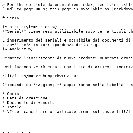
> For the complete documentation index, see [llms.txt](
`.md` to page URLs; this page is available as [Markdown
# Serial

{% hint style="info" %}

**Serial** viene reso utilizzabile solo per articoli ch
L'inserimento dei seriali è possibile dai documenti di 
size="line"> in corrispondenza della riga.

{% endhint %}

Permette l'inserimento di nuovi prodotti numerati grazi
Così facendo verrà creata una lista di articoli indiciz
![](/files/m49vZGhOWynVhwrC2IS0)

Cliccando su **Aggiungi** appariranno nella tabella i s
* Serial

* Data di creazione

* Documento di vendita

* Totale

* \#(per cancellare un articolo premi sul tasto ![](/fi
---
