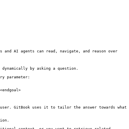
s and AI agents can read, navigate, and reason over 
 dynamically by asking a question.

ry parameter:

<endgoal>

user. GitBook uses it to tailor the answer towards what 
ion.

itional context, or you want to retrieve related 