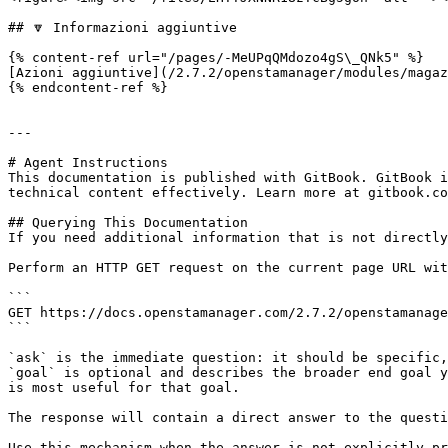
## 🔽 Informazioni aggiuntive

{% content-ref url="/pages/-MeUPqQMdozo4gS\_QNk5" %}

[Azioni aggiuntive](/2.7.2/openstamanager/modules/magaz
{% endcontent-ref %}

---

# Agent Instructions

This documentation is published with GitBook. GitBook i
technical content effectively. Learn more at gitbook.co
## Querying This Documentation

If you need additional information that is not directly
Perform an HTTP GET request on the current page URL wit
```

GET https://docs.openstamanager.com/2.7.2/openstamanage
```

`ask` is the immediate question: it should be specific,
`goal` is optional and describes the broader end goal y
is most useful for that goal.

The response will contain a direct answer to the questi
Use this mechanism when the answer is not explicitly pr