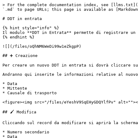
> For the complete documentation index, see [llms.txt](
`.md` to page URLs; this page is available as [Markdown
# DDT in entrata

{% hint style="info" %}

Il modulo **DDT in Entrata** permette di registrare un 
{% endhint %}

![](/files/oQhNM6WeDi99w1eZkgpP)

## ➕ Creazione

Per creare un nuovo DDT in entrata si dovrà cliccare su
Andranno qui inserite le informazioni relative al nuovo
* Data

* Mittente

* Causale di trasporto

<figure><img src="/files/eYeshV9SqEHyGDQYlfPv" alt=""><
## 🖌️ Modifica

Cliccando sul record da modificare si aprirà la scherma
* Numero secondario

* Data
