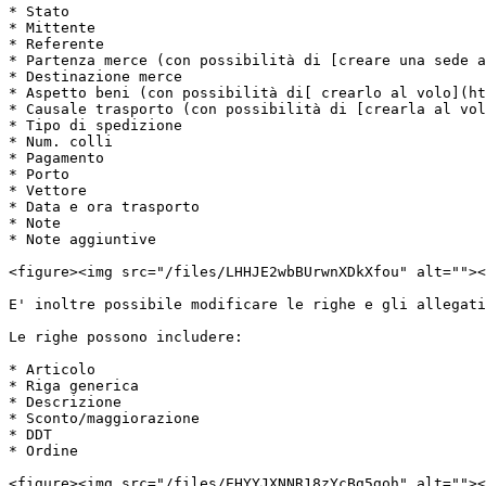
* Stato

* Mittente

* Referente

* Partenza merce (con possibilità di [creare una sede a
* Destinazione merce

* Aspetto beni (con possibilità di[ crearlo al volo](ht
* Causale trasporto (con possibilità di [crearla al vol
* Tipo di spedizione

* Num. colli

* Pagamento

* Porto

* Vettore

* Data e ora trasporto

* Note

* Note aggiuntive

<figure><img src="/files/LHHJE2wbBUrwnXDkXfou" alt=""><
E' inoltre possibile modificare le righe e gli allegati
Le righe possono includere:

* Articolo

* Riga generica

* Descrizione

* Sconto/maggiorazione

* DDT

* Ordine

<figure><img src="/files/EHYYJXNNR18zYcBg5goh" alt=""><