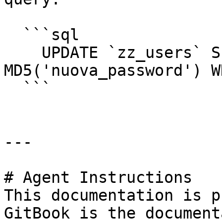
  ```sql

    UPDATE `zz_users` SET `password` = 
MD5('nuova_password') W
  ```

---

# Agent Instructions

This documentation is p
GitBook is the document