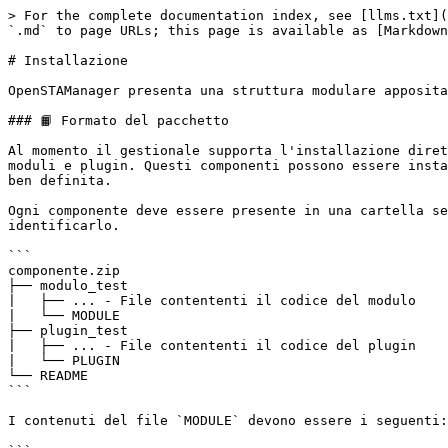
> For the complete documentation index, see [llms.txt](
`.md` to page URLs; this page is available as [Markdown
# Installazione

OpenSTAManager presenta una struttura modulare apposita
### 📙 Formato del pacchetto

Al momento il gestionale supporta l'installazione diret
moduli e plugin. Questi componenti possono essere insta
ben definita.

Ogni componente deve essere presente in una cartella se
identificarlo.

```

componente.zip

├── modulo_test

|   ├── ... - File contententi il codice del modulo

|   └── MODULE

├── plugin_test

|   ├── ... - File contententi il codice del plugin

|   └── PLUGIN

└── README

```

I contenuti del file `MODULE` devono essere i seguenti:
