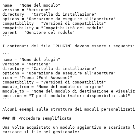
```

name = "Nome del modulo"

version = "Versione"

directory = "Cartella di installazione"

options = "Operazione da eseguire all'apertura"

compatibility = "Versioni di compatibilità"

compatibility = "Compatibilità del modulo"

parent = "Genitore del modulo"

```

I contenuti del file `PLUGIN` devono essere i seguenti:

```

name = "Nome del plugin"

version = "Versione"

directory = "Cartella di installazione"

options = "Operazione da eseguire all'apertura"

icon = "Icona (Font-Awesome)"

compatibility = "Versioni di compatibilità"

module_from = "Nome del modulo di origine"

module_to = "Nome del modulo di destinazione e visualiz
position = "Tipo di modulo (valori disponibili: tab)"

```

Alcuni esempi sulla struttura dei moduli personalizzati
### 📙 Procedura semplificata

Una volta acquistato un modulo aggiuntivo e scaricato l
caricare il file nel gestionale:
