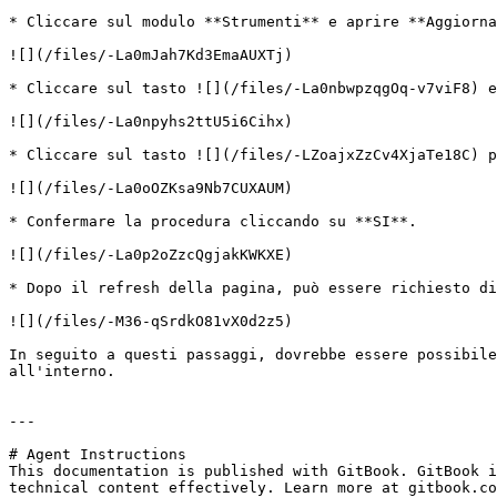
* Cliccare sul modulo **Strumenti** e aprire **Aggiorna
![](/files/-La0mJah7Kd3EmaAUXTj)

* Cliccare sul tasto ![](/files/-La0nbwpzqgOq-v7viF8) e
![](/files/-La0npyhs2ttU5i6Cihx)

* Cliccare sul tasto ![](/files/-LZoajxZzCv4XjaTe18C) p
![](/files/-La0oOZKsa9Nb7CUXAUM)

* Confermare la procedura cliccando su **SI**.

![](/files/-La0p2oZzcQgjakKWKXE)

* Dopo il refresh della pagina, può essere richiesto di
![](/files/-M36-qSrdkO81vX0d2z5)

In seguito a questi passaggi, dovrebbe essere possibile
all'interno.

---

# Agent Instructions

This documentation is published with GitBook. GitBook i
technical content effectively. Learn more at gitbook.co