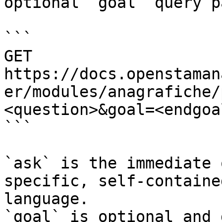
optional `goal` query p
```

GET 
https://docs.openstaman
er/modules/anagrafiche/
<question>&goal=<endgoal
```

`ask` is the immediate 
specific, self-containe
language.

`goal` is optional and 