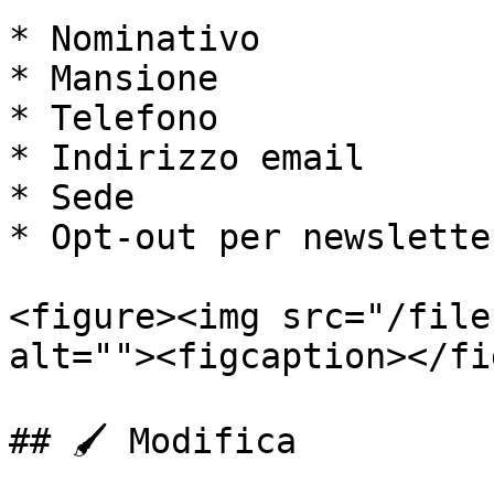
* Nominativo

* Mansione

* Telefono

* Indirizzo email

* Sede

* Opt-out per newsletter
<figure><img src="/file
alt=""><figcaption></fi
## 🖌️ Modifica
