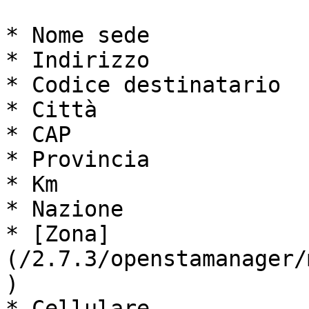
* Nome sede

* Indirizzo

* Codice destinatario

* Città

* CAP

* Provincia

* Km

* Nazione

* [Zona]
(/2.7.3/openstamanager/
)

* Cellulare
