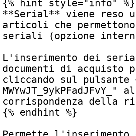
{% hint style="info" %}

**Serial** viene reso u
articoli che permettono
seriali (opzione intern
L'inserimento dei seria
documenti di acquisto p
cliccando sul pulsante 
MWYwJT_9ykPFadJFvY_" al
corrispondenza della rig
{% endhint %}

Permette l'inserimento 