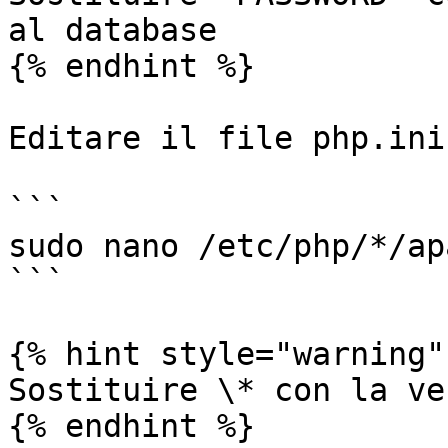
al database

{% endhint %}

Editare il file php.ini:
```

sudo nano /etc/php/*/ap
```

{% hint style="warning" 
Sostituire \* con la ve
{% endhint %}
