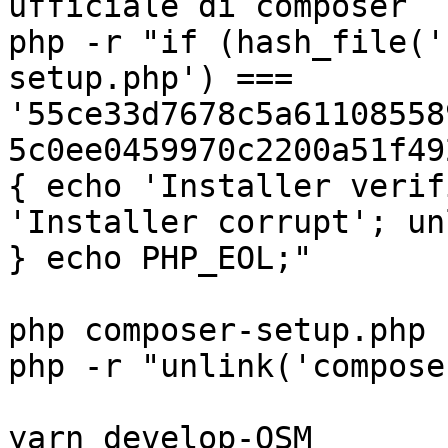
ufficiale di composer

php -r "if (hash_file('
setup.php') === 
'55ce33d7678c5a61108558
5c0ee0459970c2200a51f49
{ echo 'Installer verif
'Installer corrupt'; un
} echo PHP_EOL;"

php composer-setup.php

php -r "unlink('compose
yarn develop-OSM
