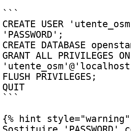
```

CREATE USER 'utente_osm
'PASSWORD';

CREATE DATABASE opensta
GRANT ALL PRIVILEGES ON
'utente_osm'@'localhost'
FLUSH PRIVILEGES;

QUIT

```

{% hint style="warning" 
Sostituire 'PASSWORD' c