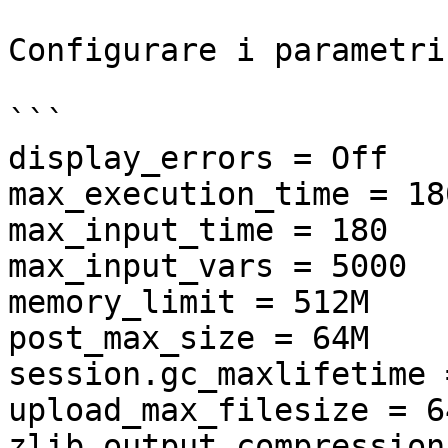
Configurare i parametri
```

display_errors = Off

max_execution_time = 180
max_input_time = 180

max_input_vars = 5000

memory_limit = 512M

post_max_size = 64M

session.gc_maxlifetime 
upload_max_filesize = 64
zlib.output_compression