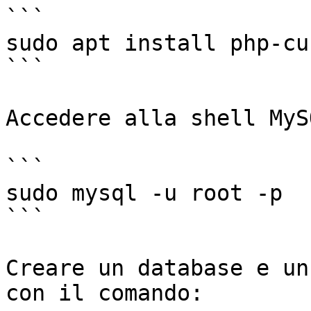
```

sudo apt install php-cu
```

Accedere alla shell MySQ
```

sudo mysql -u root -p

```

Creare un database e un
con il comando:
